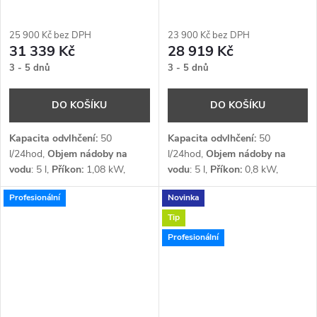
25 900 Kč bez DPH
23 900 Kč bez DPH
31 339 Kč
28 919 Kč
3 - 5 dnů
3 - 5 dnů
DO KOŠÍKU
DO KOŠÍKU
Kapacita odvlhčení:
50
Kapacita odvlhčení:
50
l/24hod,
Objem nádoby na
l/24hod,
Objem nádoby na
vodu
: 5 l,
Příkon:
1,08 kW,
vodu
: 5 l,
Příkon:
0,8 kW,
Průtok vzduchu:
450 m³/h,
Průtok vzduchu:
400 m³/h,
Profesionální
Novinka
Napětí:
1 x 230 V,
Chladivo
:
Napětí:
1 x 230 V,
Chladivo
:
R410a
R410a
Tip
Profesionální