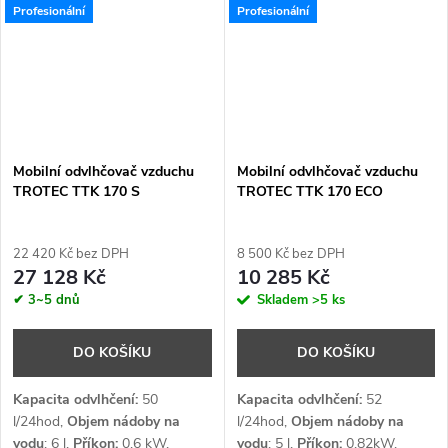
Profesionální
Profesionální
Mobilní odvlhčovač vzduchu
Mobilní odvlhčovač vzduchu
TROTEC TTK 170 S
TROTEC TTK 170 ECO
22 420 Kč bez DPH
8 500 Kč bez DPH
27 128 Kč
10 285 Kč
✔ 3~5 dnů
Skladem
>5 ks
DO KOŠÍKU
DO KOŠÍKU
Kapacita odvlhčení:
50
Kapacita odvlhčení:
52
l/24hod,
Objem nádoby na
l/24hod,
Objem nádoby na
vodu
: 6 l,
Příkon:
0,6 kW,
vodu
: 5 l,
Příkon:
0,82
kW,