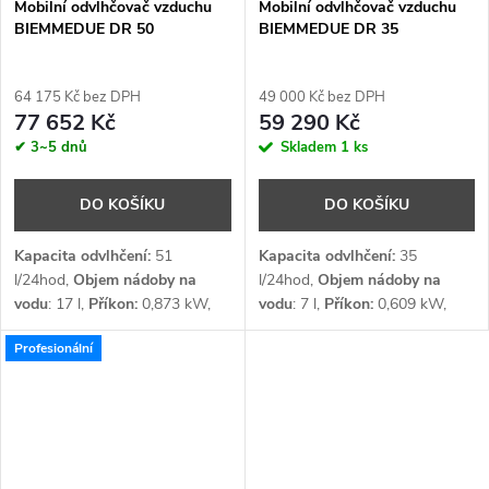
Mobilní odvlhčovač vzduchu
Mobilní odvlhčovač vzduchu
BIEMMEDUE DR 50
BIEMMEDUE DR 35
64 175 Kč bez DPH
49 000 Kč bez DPH
77 652 Kč
59 290 Kč
✔ 3~5 dnů
Skladem
1 ks
DO KOŠÍKU
DO KOŠÍKU
Kapacita odvlhčení:
51
Kapacita odvlhčení:
35
l/24hod,
Objem nádoby na
l/24hod,
Objem nádoby na
vodu
: 17 l,
Příkon:
0,873 kW,
vodu
: 7 l,
Příkon:
0,609 kW,
Průtok vzduchu:
450 m³/h,
Průtok vzduchu:
290 m³/h,
Profesionální
Napětí:
1 x 230 V,
Chladivo:
Napětí:
1 x 230 V,
Chladivo:
R454C
R454C