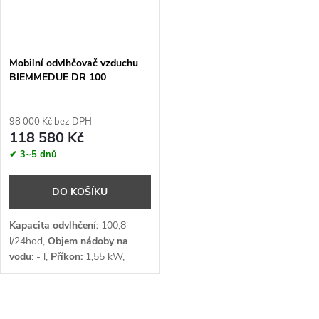
Mobilní odvlhčovač vzduchu
BIEMMEDUE DR 100
98 000 Kč bez DPH
118 580 Kč
✔ 3~5 dnů
DO KOŠÍKU
Kapacita odvlhčení:
100,8
l/24hod,
Objem nádoby na
vodu
: - l,
Příkon:
1,55 kW,
Průtok vzduchu:
1 000 m³/h,
Napětí:
1 x 230 V,
Chladivo:
R454C
O