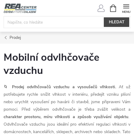
Přejít
NÁKUPNÍ
KOŠÍK
na
obsah
HLEDAT
Prodej
Mobilní odvlhčovače
vzduchu
🌀
Prodej odvlhčovačů vzduchu a vysoušečů vlhkosti.
Ať už
potřebujete rychle snížit vlhkost v interiéru, předejít vzniku plísní
nebo urychlit vysoušení po havárii či stavbě, jsme připraveni Vám
pomoci. Před výběrem odvlhčovače je třeba zvážit velikost a
charakter prostoru, míru vlhkosti a způsob využívání objektu
.
Odvlhčovače vzduchu jsou ideální pro efektivní regulaci vlhkosti v
domácnostech, kancelářích, sklepech, archivech nebo skladech. Tato