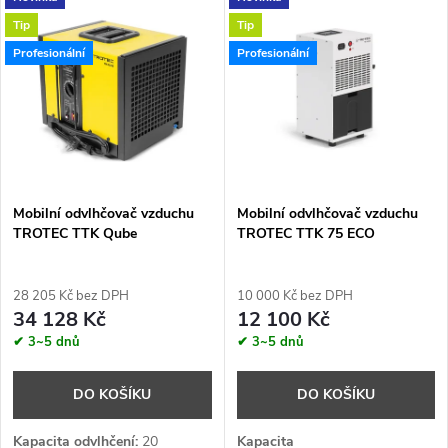
V
Nejdražší
z
Tip
Tip
ý
Abecedně
Profesionální
Profesionální
e
p
n
i
í
s
p
Mobilní odvlhčovač vzduchu
Mobilní odvlhčovač vzduchu
TROTEC TTK Qube
TROTEC TTK 75 ECO
p
r
r
28 205 Kč bez DPH
10 000 Kč bez DPH
o
34 128 Kč
12 100 Kč
o
✔ 3~5 dnů
✔ 3~5 dnů
d
d
DO KOŠÍKU
DO KOŠÍKU
u
Kapacita odvlhčení:
20
Kapacita