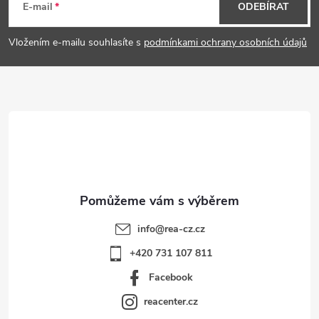
á
E-mail
ODEBÍRAT
y
p
v
Vložením e-mailu souhlasíte s
podmínkami ochrany osobních údajů
a
ý
p
t
i
í
s
u
info
@
rea-cz.cz
+420 731 107 811
Facebook
reacenter.cz