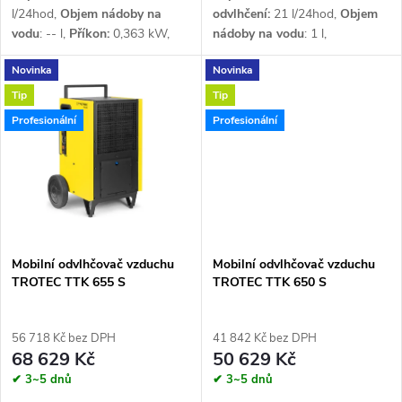
u
k
l/24hod,
Objem nádoby na
odvlhčení:
21
l/24hod,
Objem
vodu
: -- l,
Příkon:
0,363 kW,
nádoby na vodu
: 1 l,
k
Průtok vzduchu:
283 m³/h,
Příkon:
0,35
kW,
Průtok
t
Novinka
Novinka
Napětí:
1 x 230 V,
Chladivo
:
vzduchu:
260
m³/h,
Napětí:
1 x
t
R290
230 V
Chladivo:
R290
Tip
Tip
ů
Profesionální
Profesionální
ů
Mobilní odvlhčovač vzduchu
Mobilní odvlhčovač vzduchu
TROTEC TTK 655 S
TROTEC TTK 650 S
56 718 Kč bez DPH
41 842 Kč bez DPH
68 629 Kč
50 629 Kč
✔ 3~5 dnů
✔ 3~5 dnů