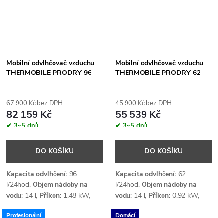
Mobilní odvlhčovač vzduchu
Mobilní odvlhčovač vzduchu
THERMOBILE PRODRY 96
THERMOBILE PRODRY 62
67 900 Kč bez DPH
45 900 Kč bez DPH
82 159 Kč
55 539 Kč
✔ 3~5 dnů
✔ 3~5 dnů
DO KOŠÍKU
DO KOŠÍKU
Kapacita odvlhčení:
96
Kapacita odvlhčení:
62
l/24hod,
Objem nádoby na
l/24hod,
Objem nádoby na
vodu
: 14 l,
Příkon:
1,48 kW,
vodu
: 14 l,
Příkon:
0,92 kW,
Průtok vzduchu:
1 000 m³/h,
Průtok vzduchu: 550
m³/h,
Profesionální
Domácí
Napětí:
1 x 230 V,
Chladivo
:
Napětí:
1 x 230 V,
Chladivo
: