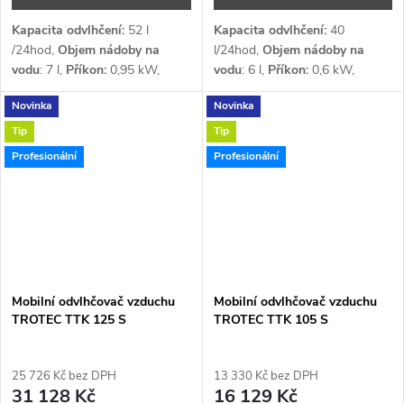
Kapacita odvlhčení:
52
l
Kapacita odvlhčení:
40
/24hod,
Objem nádoby na
l/24hod,
Objem nádoby na
vodu
: 7 l,
Příkon:
0,95
kW,
vodu
: 6 l,
Příkon:
0,6 kW,
Průtok vzduchu:
300
m³/h,
Průtok vzduchu:
580 m³/h,
Novinka
Novinka
Napětí:
1 x 230 V,
Napětí:
1 x 230 V,
Chladivo
:
Chladivo:
R290
R290
Tip
Tip
Profesionální
Profesionální
Mobilní odvlhčovač vzduchu
Mobilní odvlhčovač vzduchu
TROTEC TTK 125 S
TROTEC TTK 105 S
25 726 Kč bez DPH
13 330 Kč bez DPH
31 128 Kč
16 129 Kč