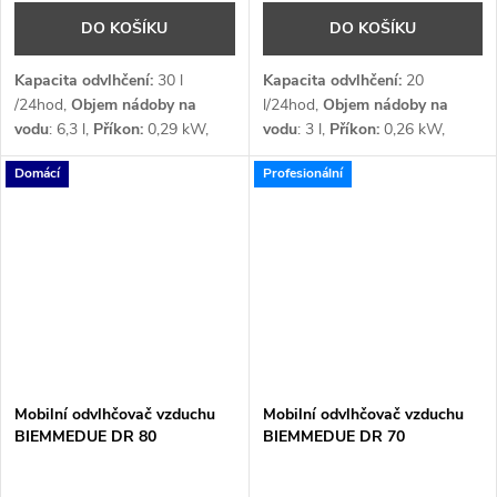
DO KOŠÍKU
DO KOŠÍKU
Kapacita odvlhčení:
30
l
Kapacita odvlhčení:
20
/24hod,
Objem nádoby na
l/24hod,
Objem nádoby na
vodu
: 6,3 l,
Příkon:
0,29
kW,
vodu
: 3 l,
Příkon:
0,26
kW,
Průtok vzduchu:
166 / 191
Průtok vzduchu:
165 / 141 /
Domácí
Profesionální
m³/h,
Napětí:
1x 230
110
m³/h,
Napětí:
1 x 230 V
Chladivo:
R290
Mobilní odvlhčovač vzduchu
Mobilní odvlhčovač vzduchu
BIEMMEDUE DR 80
BIEMMEDUE DR 70