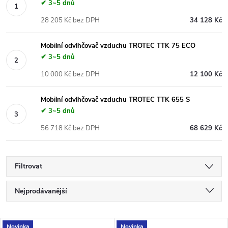
✔ 3~5 dnů
28 205 Kč bez DPH
34 128 Kč
Mobilní odvlhčovač vzduchu TROTEC TTK 75 ECO
✔ 3~5 dnů
10 000 Kč bez DPH
12 100 Kč
Mobilní odvlhčovač vzduchu TROTEC TTK 655 S
✔ 3~5 dnů
56 718 Kč bez DPH
68 629 Kč
Filtrovat
Ř
Nejprodávanější
a
Nejlevnější
Novinka
Novinka