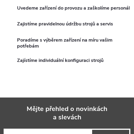
v
Uvedeme zařízení do provozu a zaškolíme personál
l
Zajistíme pravidelnou údržbu strojů a servis
á
Poradíme s výběrem zařízení na míru vašim
d
potřebám
a
Zajístíme individuální konfiguraci strojů
c
í
p
r
Mějte přehled o novinkách
v
a slevách
Z
k