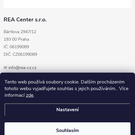
REA Center s.r.o.
Bártlova 2947/12
193 00 Praha
IČ: 06199089
DIČ: CZ06199089
✉
info@rea-cz.cz
✆ +420 603 289 410
Tento web používá soubory cookie. Dalším procházením
tohoto webu vyjadřujete souhlas s jejich používáním.. Více
informací
zde
.
Nastavení
Copyright 2026
REA-CZ.cz
. Všechna práva vyhrazena.
Upravit nastavení
cookies
Souhlasím
Vytvořil Shoptet