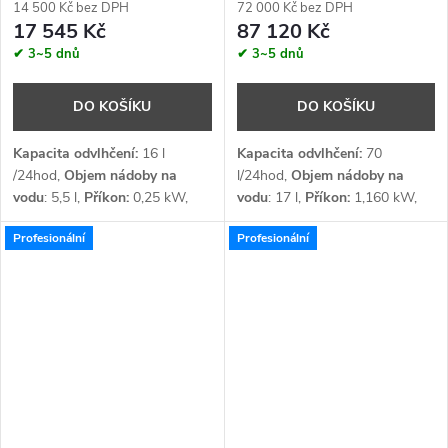
14 500 Kč bez DPH
72 000 Kč bez DPH
17 545 Kč
87 120 Kč
✔ 3~5 dnů
✔ 3~5 dnů
DO KOŠÍKU
DO KOŠÍKU
Kapacita odvlhčení:
16
l
Kapacita odvlhčení:
70
/24hod,
Objem nádoby na
l/24hod,
Objem nádoby na
vodu
: 5,5 l,
Příkon:
0,25
kW,
vodu
: 17 l,
Příkon:
1,160 kW,
Průtok vzduchu:
300
m³/h,
Průtok vzduchu:
650 m³/h,
Profesionální
Profesionální
Napětí:
1 x 230 V,
Napětí:
1 x 230 V,
Chladivo:
Chladivo:
R407C
R454C