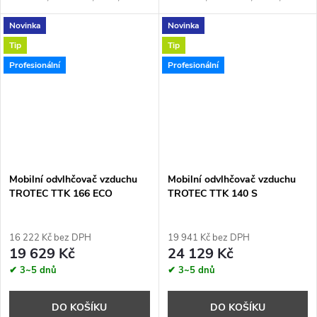
Průtok vzduchu:
580 m³/h,
Průtok vzduchu:
350 m³/h,
Novinka
Novinka
Napětí:
1 x 230 V,
Chladivo
:
Napětí:
1 x 230 V
R290
Chladivo:
R290
Tip
Tip
Profesionální
Profesionální
Mobilní odvlhčovač vzduchu
Mobilní odvlhčovač vzduchu
TROTEC TTK 166 ECO
TROTEC TTK 140 S
16 222 Kč bez DPH
19 941 Kč bez DPH
19 629 Kč
24 129 Kč
✔ 3~5 dnů
✔ 3~5 dnů
DO KOŠÍKU
DO KOŠÍKU