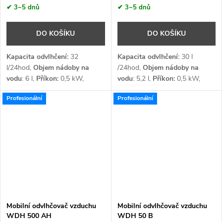
✔ 3~5 dnů
✔ 3~5 dnů
DO KOŠÍKU
DO KOŠÍKU
Kapacita odvlhčení:
32
Kapacita odvlhčení:
30
l
l/24hod,
Objem nádoby na
/24hod,
Objem nádoby na
vodu
: 6 l,
Příkon:
0,5 kW,
vodu
: 5,2 l,
Příkon:
0,5
kW,
Průtok vzduchu:
250 m³/h,
Průtok vzduchu:
173
m³/h,
Profesionální
Profesionální
Napětí:
1 x 230 V,
Chladivo
:
Napětí:
1 x 230 V,
R290
Chladivo:
R290
Mobilní odvlhčovač vzduchu
Mobilní odvlhčovač vzduchu
WDH 500 AH
WDH 50 B