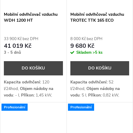
Mobilní odvlhčovač vzduchu
Mobilní odvlhčovač vzduchu
WDH 1200 HT
TROTEC TTK 165 ECO
33 900 Kč bez DPH
8 000 Kč bez DPH
41 019 Kč
9 680 Kč
3 - 5 dnů
Skladem
>5 ks
DO KOŠÍKU
DO KOŠÍKU
Kapacita odvlhčení:
120
Kapacita odvlhčení:
52
l/24hod,
Objem nádoby na
l/24hod,
Objem nádoby na
vodu
: - l,
Příkon:
1,45 kW,
vodu
: 5 l,
Příkon:
0,82
kW,
Průtok vzduchu:
450 m³/h,
Průtok vzduchu:
350
m³/h,
Profesionální
Profesionální
Napětí:
1 x 230 V,
Chladivo
:
Napětí:
1 x 230 V
R410a
Chladivo:
R290