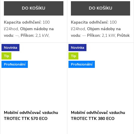
DO KOŠÍKU
DO KOŠÍKU
Kapacita odvlhčení:
100
Kapacita odvlhčení:
100
l/24hod,
Objem nádoby na
l/24hod,
Objem nádoby na
vodu
: --,
Příkon:
2,1 kW,
vodu
: --
Příkon:
2,1 kW,
Průtok
Průtok vzduchu:
925 m³/h,
vzduchu:
925 m³/h,
Napětí:
1 x
Novinka
Novinka
Napětí:
1 x 230 V,
Chladivo
:
230 V,
Chladivo
: R290
R290
Tip
Tip
Profesionální
Profesionální
Mobilní odvlhčovač vzduchu
Mobilní odvlhčovač vzduchu
TROTEC TTK 570 ECO
TROTEC TTK 380 ECO