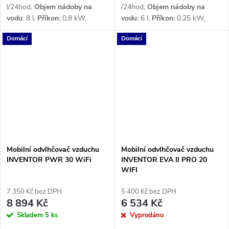
l/24hod,
Objem nádoby na
/24hod,
Objem nádoby na
vodu
: 8 l,
Příkon:
0,8 kW,
vodu
: 6 l,
Příkon:
0,25
kW,
Průtok vzduchu:
450 m³/h,
Průtok vzduchu:
319 / 353
Domácí
Domácí
Napětí:
1 x 230 V,
Chladivo
:
m³/h,
Napětí:
1x 230
R410a
Mobilní odvlhčovač vzduchu
Mobilní odvlhčovač vzduchu
INVENTOR PWR 30 WiFi
INVENTOR EVA II PRO 20
WIFI
7 350 Kč bez DPH
5 400 Kč bez DPH
8 894 Kč
6 534 Kč
Skladem
5 ks
Vyprodáno