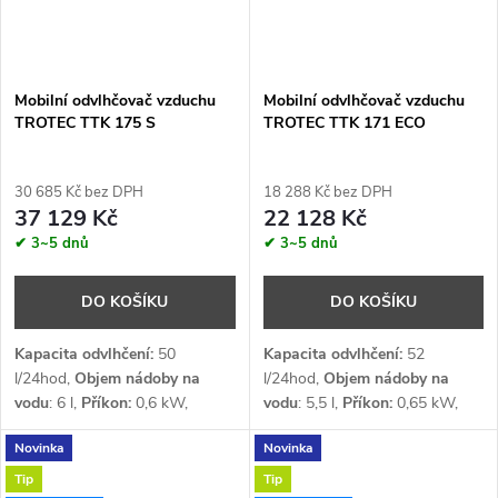
Mobilní odvlhčovač vzduchu
Mobilní odvlhčovač vzduchu
TROTEC TTK 175 S
TROTEC TTK 171 ECO
30 685 Kč bez DPH
18 288 Kč bez DPH
37 129 Kč
22 128 Kč
✔ 3~5 dnů
✔ 3~5 dnů
DO KOŠÍKU
DO KOŠÍKU
Kapacita odvlhčení:
50
Kapacita odvlhčení:
52
l/24hod,
Objem nádoby na
l/24hod,
Objem nádoby na
vodu
: 6 l,
Příkon:
0,6 kW,
vodu
: 5,5 l,
Příkon:
0,65 kW,
Průtok vzduchu:
580 m³/h,
Průtok vzduchu:
450 m³/h,
Novinka
Novinka
Napětí:
1 x 230 V,
Chladivo
:
Napětí:
1 x 230 V,
Chladivo
:
R290
R290
Tip
Tip