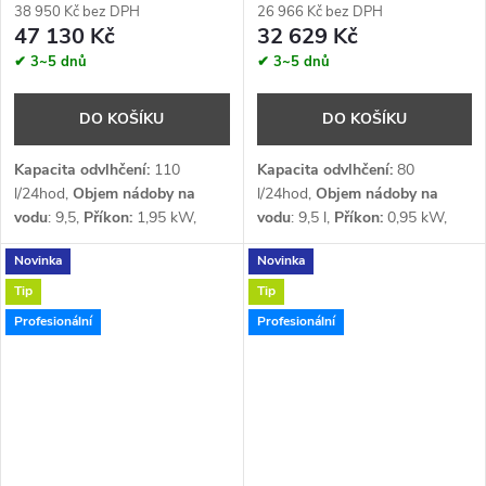
38 950 Kč bez DPH
26 966 Kč bez DPH
47 130 Kč
32 629 Kč
✔ 3~5 dnů
✔ 3~5 dnů
DO KOŠÍKU
DO KOŠÍKU
Kapacita odvlhčení:
110
Kapacita odvlhčení:
80
l/24hod,
Objem nádoby na
l/24hod,
Objem nádoby na
vodu
: 9,5,
Příkon:
1,95 kW,
vodu
: 9,5 l,
Příkon:
0,95 kW,
Průtok vzduchu:
1000 m³/h,
Průtok vzduchu:
950 m³/h,
Novinka
Novinka
Napětí:
1 x 230 V,
Chladivo
:
Napětí:
1 x 230 V,
Chladivo
:
R290
R290
Tip
Tip
Profesionální
Profesionální