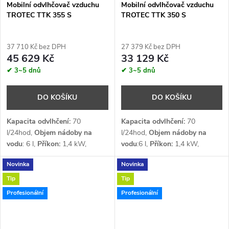
Mobilní odvlhčovač vzduchu
Mobilní odvlhčovač vzduchu
TROTEC TTK 355 S
TROTEC TTK 350 S
37 710 Kč bez DPH
27 379 Kč bez DPH
45 629 Kč
33 129 Kč
✔ 3~5 dnů
✔ 3~5 dnů
DO KOŠÍKU
DO KOŠÍKU
Kapacita odvlhčení:
70
Kapacita odvlhčení:
70
l/24hod,
Objem nádoby na
l/24hod,
Objem nádoby na
vodu
: 6 l,
Příkon:
1,4 kW,
vodu
:6 l,
Příkon:
1,4 kW,
Průtok vzduchu:
490 m³/h,
Průtok vzduchu:
490 m³/h,
Novinka
Novinka
Napětí:
1 x 230 V,
Chladivo
:
Napětí:
1 x 230 V,
Chladivo
:
R290
R290
Tip
Tip
Profesionální
Profesionální