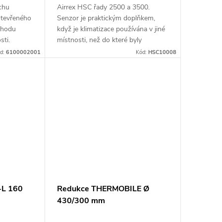
chu
Airrex HSC řady 2500 a 3500.
otevřeného
Senzor je praktickým doplňkem,
chodu
když je klimatizace používána v jiné
sti.
místnosti, než do které byly
umístěny chladicí hadice, nebo když
d:
6100002001
Kód:
HSC10008
je potřeba senzor umístit přesně na
místo, které má být chlazeno. Délka
5,5 m.
-L 160
Redukce THERMOBILE Ø
430/300 mm