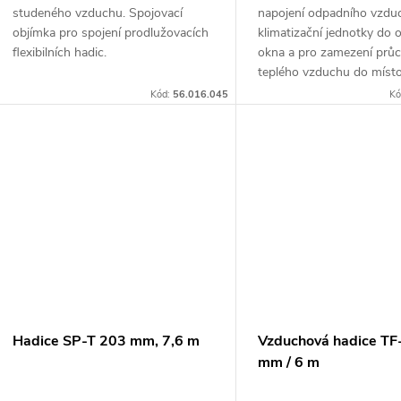
u
studeného vzduchu. Spojovací
napojení odpadního vzdu
t
objímka pro spojení prodlužovacích
klimatizační jednotky do 
k
flexibilních hadic.
okna a pro zamezení prů
ů
teplého vzduchu do místo
t
Kód:
56.016.045
Kó
ů
Hadice SP-T 203 mm, 7,6 m
Vzduchová hadice TF
mm / 6 m