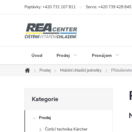
Přejít
Poptávky: +420 731 107 811
Servis: +420 739 428 845
na
obsah
Úvod
Prodej
Pronájem
Prodej
Mobilní chladící jednotky
Příslušenstv
Domů
P
Přeskočit
Kategorie
kategorie
o
Prodej
s
Čistící technika Kärcher