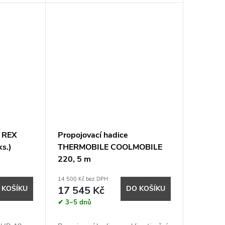
u REX
Propojovací hadice
ks.)
THERMOBILE COOLMOBILE
220, 5 m
14 500 Kč bez DPH
 KOŠÍKU
17 545 Kč
DO KOŠÍKU
✔ 3~5 dnů