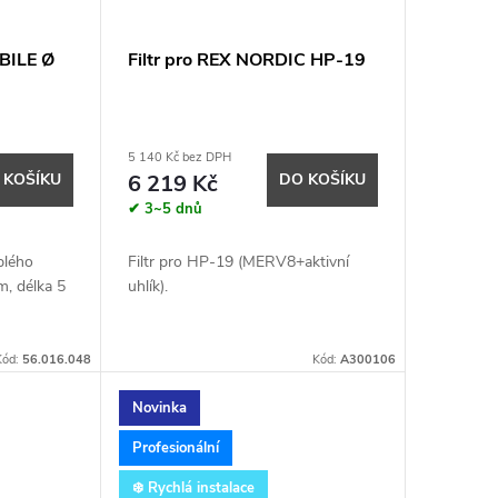
BILE Ø
Filtr pro REX NORDIC HP-19
5 140 Kč bez DPH
 KOŠÍKU
6 219 Kč
DO KOŠÍKU
✔ 3~5 dnů
plého
Filtr pro HP-19 (MERV8+aktivní
, délka 5
uhlík).
Kód:
56.016.048
Kód:
A300106
Novinka
Profesionální
❄️ Rychlá instalace