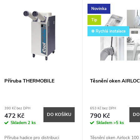
V
Novinka
e
ý
Tip
n
❄️ Rychlá instalace
p
p
s
r
p
Příruba THERMOBILE
Těsnění oken AIRLO
o
r
d
390 Kč bez DPH
653 Kč bez DPH
o
472 Kč
DO KOŠÍKU
790 Kč
DO
u
Skladem
2 ks
Skladem
>5 ks
d
k
Příruba hadice pro distribuci
Těsnění oken Airlock 100