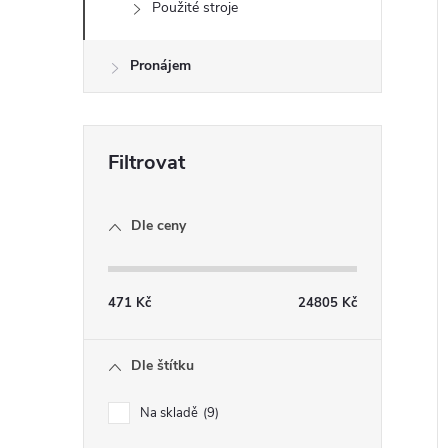
Použité stroje
e
l
Pronájem
í
i
Dle ceny
471
Kč
24805
Kč
Dle štítku
Na skladě
9