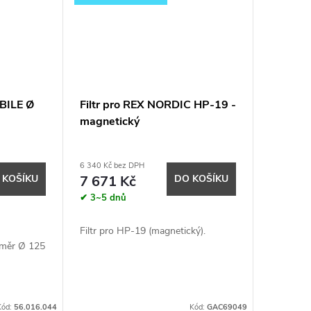
BILE Ø
Filtr pro REX NORDIC HP-19 -
magnetický
6 340 Kč bez DPH
 KOŠÍKU
7 671 Kč
DO KOŠÍKU
✔ 3~5 dnů
Filtr pro HP-19 (magnetický).
ůměr Ø 125
Kód:
56.016.044
Kód:
GAC69049