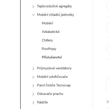
t
Teplovzdušné agregáty
r
Mobilní chladící jednotky
Mobilní
a
Adiabatické
n
Chillery
Rooftopy
n
Příslušenství
í
Průmyslové ventilátory
p
Mobilní odvlhčovače
Parní čističe Tecnovap
a
Odsavače prachu
n
1
Nádrže