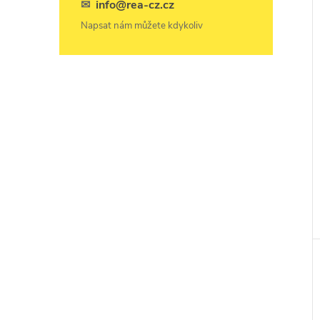
✉
info@rea-cz.cz
Napsat nám můžete kdykoliv