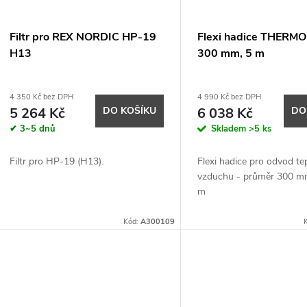
Filtr pro REX NORDIC HP-19
Flexi hadice THERMO
H13
300 mm, 5 m
4 350 Kč bez DPH
4 990 Kč bez DPH
5 264 Kč
DO KOŠÍKU
6 038 Kč
DO
✔ 3~5 dnů
Skladem
>5 ks
Filtr pro HP-19 (H13).
Flexi hadice pro odvod te
vzduchu - průměr 300 mm
m
Kód:
A300109