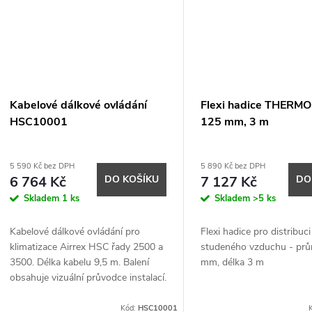
Kabelové dálkové ovládání
Flexi hadice THERMO
HSC10001
125 mm, 3 m
5 590 Kč bez DPH
5 890 Kč bez DPH
6 764 Kč
DO KOŠÍKU
7 127 Kč
DO
Skladem
1 ks
Skladem
>5 ks
Kabelové dálkové ovládání pro
Flexi hadice pro distribuci
klimatizace Airrex HSC řady 2500 a
studeného vzduchu - pr
3500. Délka kabelu 9,5 m. Balení
mm, délka 3 m
obsahuje vizuální průvodce instalací.
Kód:
HSC10001