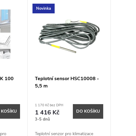
Novinka
CK 100
Teplotní sensor HSC10008 -
5,5 m
1 170 Kč bez DPH
 KOŠÍKU
1 416 Kč
DO KOŠÍKU
3-5 dnů
 pro
Teplotní senzor pro klimatizace