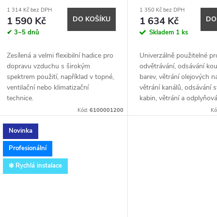
1 314 Kč bez DPH
1 350 Kč bez DPH
1 590 Kč
DO KOŠÍKU
1 634 Kč
DO
✔ 3~5 dnů
Skladem
1 ks
Zesílená a velmi flexibilní hadice pro
Univerzálně použitelné pro
dopravu vzduchu s širokým
odvětrávání, odsávání kou
spektrem použití, například v topné,
barev, větrání olejových ná
ventilační nebo klimatizační
větrání kanálů, odsávání s
technice.
kabin, větrání a odplyňová
větrání lodí.
Kód:
6100001200
Kó
Novinka
Profesionální
❄️ Rychlá instalace