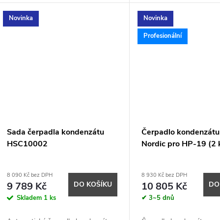
Novinka
Novinka
Profesionální
Sada čerpadla kondenzátu
Čerpadlo kondenzát
HSC10002
Nordic pro HP-19 (2 
8 090 Kč bez DPH
8 930 Kč bez DPH
9 789 Kč
DO KOŠÍKU
10 805 Kč
DO
Skladem
1 ks
✔ 3~5 dnů