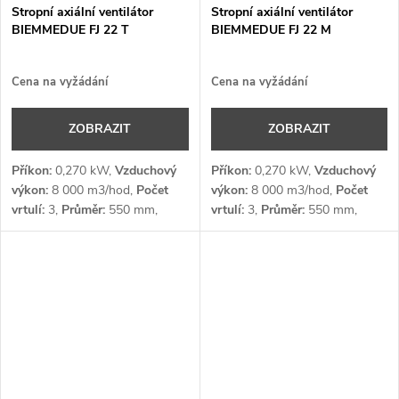
Stropní axiální ventilátor
Stropní axiální ventilátor
BIEMMEDUE FJ 22 T
BIEMMEDUE FJ 22 M
Cena na vyžádání
Cena na vyžádání
ZOBRAZIT
ZOBRAZIT
Příkon:
0,270 kW,
Vzduchový
Příkon:
0,270 kW,
Vzduchový
výkon:
8 000 m3/hod,
Počet
výkon:
8 000 m3/hod,
Počet
vrtulí:
3,
Průměr:
550 mm,
vrtulí:
3,
Průměr:
550 mm,
Otáčky:
940 ot/min,
Napětí:
3 x
Otáčky:
940 ot/min,
Napětí:
1 x
400 V
230 V