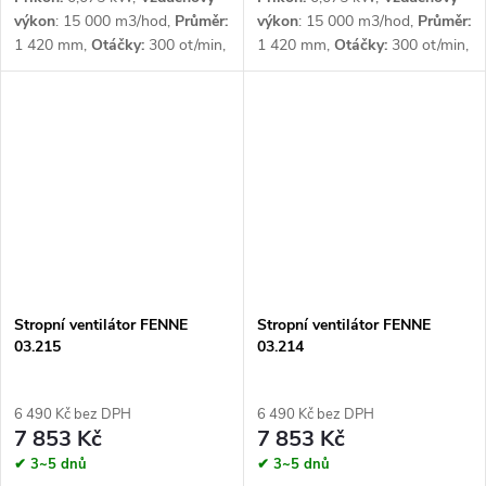
výkon
: 15 000 m3/hod,
Průměr:
výkon
: 15 000 m3/hod,
Průměr:
1 420 mm,
Otáčky:
300 ot/min,
1 420 mm,
Otáčky:
300 ot/min,
Šířka záběru:
6 m,
Napětí:
1 x
Šířka záběru:
10 m,
Napětí:
1 x
230 V
230 V
Stropní ventilátor FENNE
Stropní ventilátor FENNE
03.215
03.214
6 490 Kč bez DPH
6 490 Kč bez DPH
7 853 Kč
7 853 Kč
✔ 3~5 dnů
✔ 3~5 dnů