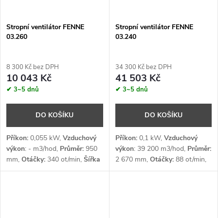
Stropní ventilátor FENNE
Stropní ventilátor FENNE
03.260
03.240
8 300 Kč bez DPH
34 300 Kč bez DPH
10 043 Kč
41 503 Kč
✔ 3~5 dnů
✔ 3~5 dnů
DO KOŠÍKU
DO KOŠÍKU
Příkon:
0,055 kW,
Vzduchový
Příkon:
0,1 kW,
Vzduchový
výkon
: - m3/hod,
Průměr:
950
výkon
: 39 200 m3/hod,
Průměr:
mm,
Otáčky:
340 ot/min,
Šířka
2 670 mm,
Otáčky:
88 ot/min,
záběru:
- m,
Napětí:
1 x 230 V
Šířka záběru:
-- m,
Napětí:
1 x
230 V