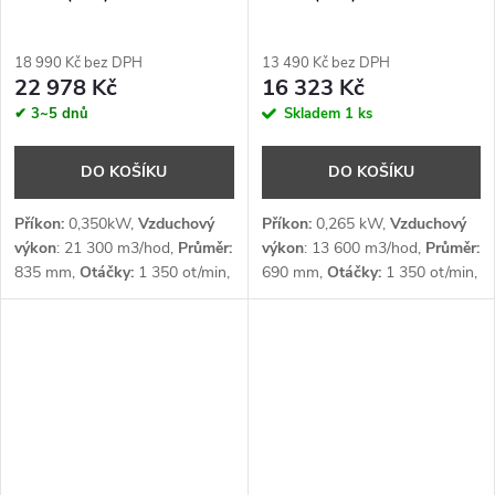
18 990 Kč bez DPH
13 490 Kč bez DPH
22 978 Kč
16 323 Kč
✔ 3~5 dnů
Skladem
1 ks
DO KOŠÍKU
DO KOŠÍKU
Příkon:
0,350kW,
Vzduchový
Příkon:
0,265 kW,
Vzduchový
výkon
: 21 300 m3/hod,
Průměr:
výkon
: 13 600 m3/hod,
Průměr:
835 mm,
Otáčky:
1 350 ot/min,
690 mm,
Otáčky:
1 350 ot/min,
Šířka záběru:
20 m,
Napětí:
1 x
Šířka záběru:
14 m,
Napětí:
1 x
230 V
230 V