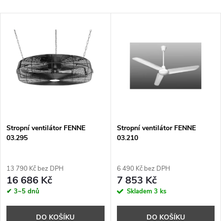
a
Nejlevnější
V
Nejdražší
z
ý
Abecedně
e
p
n
i
í
s
p
Stropní ventilátor FENNE
Stropní ventilátor FENNE
03.295
03.210
p
r
r
13 790 Kč bez DPH
6 490 Kč bez DPH
o
16 686 Kč
7 853 Kč
o
✔ 3~5 dnů
Skladem
3 ks
d
DO KOŠÍKU
DO KOŠÍKU