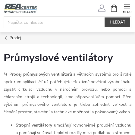
Přejít
NÁKUPNÍ
KOŠÍK
na
obsah
HLEDAT
Prodej
Průmyslové ventilátory
🌀
Prodej průmyslových ventilátorů
a větracích systémů pro široké
spektrum aplikací. Ať už potřebujete efektivně odvětrat výrobní halu,
zajistit cirkulaci vzduchu v náročném provozu, nebo pomoci s
chlazením strojů a technologií, jsme připraveni Vám pomoci. Před
výběrem průmyslového ventilátoru je třeba zohlednit velikost a
členění prostor, stavební a technické možnosti a požadovaný výkon.
Stropní ventilátory
umožňují rovnoměrné proudění vzduchu
a pomáhají snižovat teplotní rozdíly mezi podlahou a stropem.