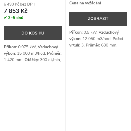
Cena na vyžádání
6 490 Kč bez DPH
7 853 Kč
✔ 3~5 dnů
ZOBRAZIT
Příkon:
0,5 kW,
Vzduchový
DO KOŠÍKU
výkon:
12 050 m3/hod,
Počet
vrtulí:
3,
Průměr:
630 mm,
Příkon:
0,075 kW,
Vzduchový
Otáčky:
940 ot/min,
Napětí:
3 x
výkon
: 15 000 m3/hod,
Průměr:
400 V
1 420 mm,
Otáčky:
300 ot/min,
Šířka záběru:
10 m,
Napětí:
1 x
230 V