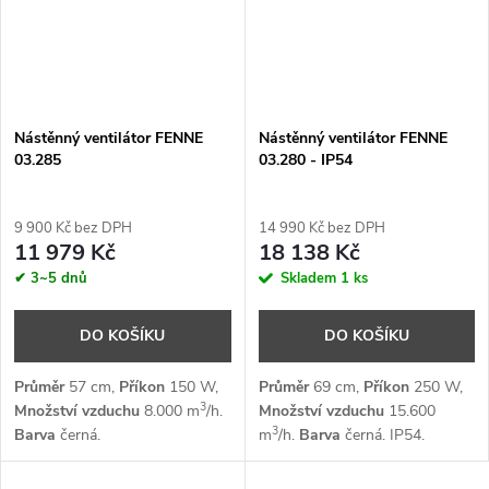
Nástěnný ventilátor FENNE
Nástěnný ventilátor FENNE
03.285
03.280 - IP54
9 900 Kč bez DPH
14 990 Kč bez DPH
11 979 Kč
18 138 Kč
✔ 3~5 dnů
Skladem
1 ks
DO KOŠÍKU
DO KOŠÍKU
Průměr
57 cm,
Příkon
150 W,
Průměr
69 cm,
Příkon
250 W,
3
Množství vzduchu
8.000 m
/h.
Množství vzduchu
15.600
3
Barva
černá.
m
/h.
Barva
černá. IP54.