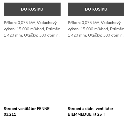
DO KOŠÍKU
DO KOŠÍKU
Příkon:
0,075 kW,
Vzduchový
Příkon:
0,075 kW,
Vzduchový
výkon
: 15 000 m3/hod,
Průměr:
výkon
: 15 000 m3/hod,
Průměr:
1 420 mm,
Otáčky:
300 ot/min,
1 420 mm,
Otáčky:
300 ot/min,
Šířka záběru:
6 m,
Napětí:
1 x
Šířka záběru:
10 m,
Napětí:
1 x
230 V
230 V
Stropní ventilátor FENNE
Stropní axiální ventilátor
03.211
BIEMMEDUE FJ 25 T