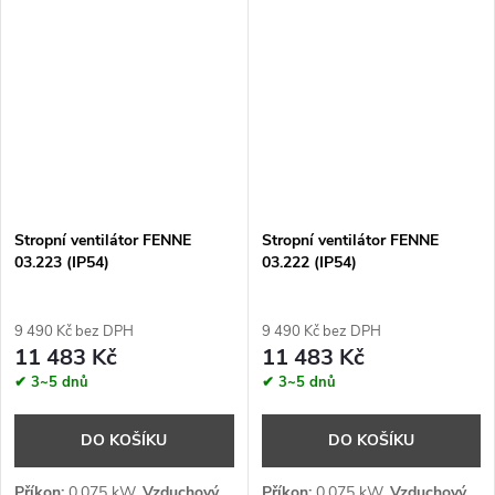
230 V
230 V
Stropní ventilátor FENNE
Stropní ventilátor FENNE
03.223 (IP54)
03.222 (IP54)
9 490 Kč bez DPH
9 490 Kč bez DPH
11 483 Kč
11 483 Kč
✔ 3~5 dnů
✔ 3~5 dnů
DO KOŠÍKU
DO KOŠÍKU
Příkon:
0,075 kW,
Vzduchový
Příkon:
0,075 kW,
Vzduchový