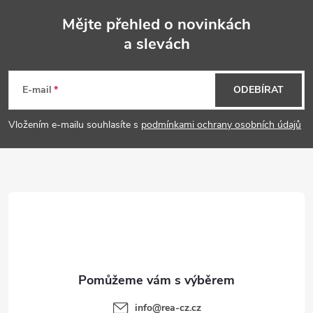
r
Mějte přehled o novinkách
v
a slevách
Z
k
á
E-mail
ODEBÍRAT
y
p
v
Vložením e-mailu souhlasíte s
podmínkami ochrany osobních údajů
a
ý
p
t
i
í
s
u
info
@
rea-cz.cz