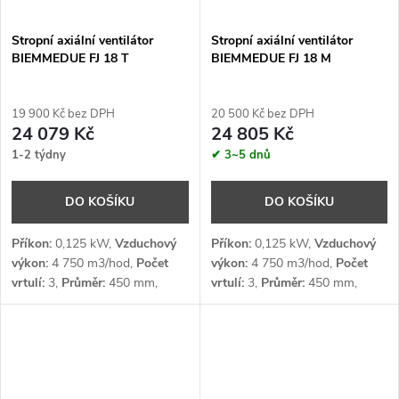
Stropní axiální ventilátor
Stropní axiální ventilátor
BIEMMEDUE FJ 18 T
BIEMMEDUE FJ 18 M
19 900 Kč bez DPH
20 500 Kč bez DPH
24 079 Kč
24 805 Kč
1-2 týdny
✔ 3~5 dnů
DO KOŠÍKU
DO KOŠÍKU
Příkon:
0,125
kW,
Vzduchový
Příkon:
0,125
kW,
Vzduchový
výkon:
4 750
m3/hod,
Počet
výkon:
4 750
m3/hod,
Počet
vrtulí:
3,
Průměr:
450
mm,
vrtulí:
3,
Průměr:
450
mm,
Otáčky:
940
ot/min,
Napětí:
3 x
Otáčky:
940
ot/min,
Napětí:
1 x
400
V
230
V