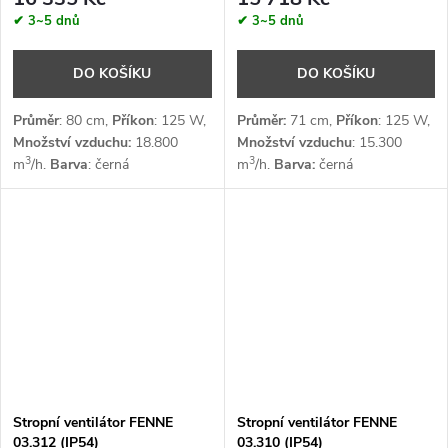
✔ 3~5 dnů
✔ 3~5 dnů
DO KOŠÍKU
DO KOŠÍKU
Průměr
: 80 cm,
Příkon
: 125 W,
Průměr:
71 cm,
Příkon
: 125 W,
Množství vzduchu:
18.800
Množství vzduchu
: 15.300
3
3
m
/h.
Barva
: černá
m
/h.
Barva:
černá
Stropní ventilátor FENNE
Stropní ventilátor FENNE
03.312 (IP54)
03.310 (IP54)