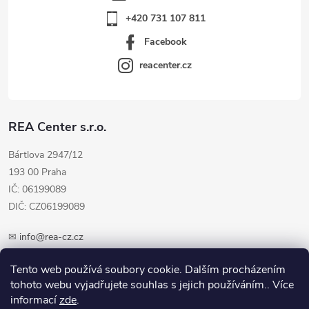
+420 731 107 811
Facebook
reacenter.cz
REA Center s.r.o.
Bártlova 2947/12
193 00 Praha
IČ: 06199089
DIČ: CZ06199089
✉
info@rea-cz.cz
✆ +420 603 289 410
Tento web používá soubory cookie. Dalším procházením
tohoto webu vyjadřujete souhlas s jejich používáním.. Více
informací
zde
.