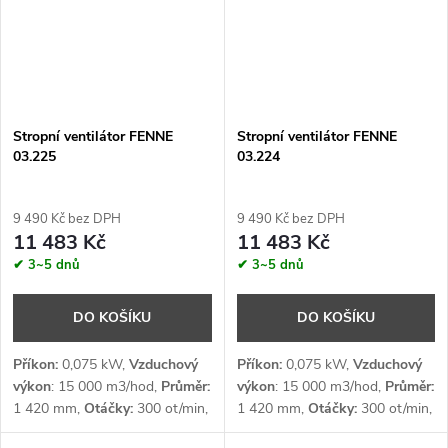
Stropní ventilátor FENNE
Stropní ventilátor FENNE
03.225
03.224
9 490 Kč bez DPH
9 490 Kč bez DPH
11 483 Kč
11 483 Kč
✔ 3~5 dnů
✔ 3~5 dnů
DO KOŠÍKU
DO KOŠÍKU
Příkon:
0,075 kW,
Vzduchový
Příkon:
0,075 kW,
Vzduchový
výkon
: 15 000 m3/hod,
Průměr:
výkon
: 15 000 m3/hod,
Průměr:
1 420 mm,
Otáčky:
300 ot/min,
1 420 mm,
Otáčky:
300 ot/min,
Šířka záběru:
10 m,
Napětí:
1 x
Šířka záběru:
10 m,
Napětí:
1 x