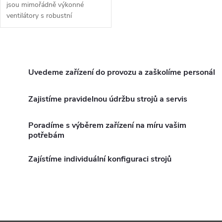
jsou mimořádně výkonné
ventilátory s robustní
konstrukcí zaručující dlouhou
životnost a odolnost.
O
v
Uvedeme zařízení do provozu a zaškolíme personál
l
Zajistíme pravidelnou údržbu strojů a servis
á
Poradíme s výběrem zařízení na míru vašim
d
potřebám
a
Zajístíme individuální konfiguraci strojů
c
í
p