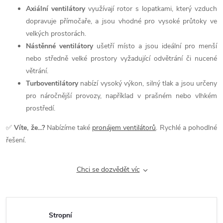
Axiální ventilátory
využívají rotor s lopatkami, který vzduch
dopravuje přímočaře, a jsou vhodné pro vysoké průtoky ve
velkých prostorách.
Nástěnné ventilátory
ušetří místo a jsou ideální pro menší
nebo středně velké prostory vyžadující odvětrání či nucené
větrání.
Turboventilátory
nabízí vysoký výkon, silný tlak a jsou určeny
pro náročnější provozy, například v prašném nebo vlhkém
prostředí.
✅
Víte, že...?
Nabízíme také
pronájem ventilátorů
. Rychlé a pohodlné
řešení.
Chci se dozvědět víc
Stropní