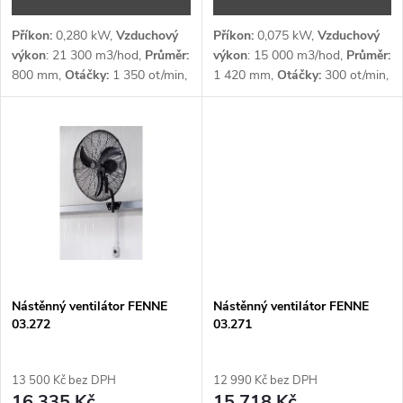
d
u
u
Příkon:
0,280 kW,
Vzduchový
Příkon:
0,075 kW,
Vzduchový
k
výkon
: 21 300 m3/hod,
Průměr:
výkon
: 15 000 m3/hod,
Průměr:
800 mm,
Otáčky:
1 350 ot/min,
1 420 mm,
Otáčky:
300 ot/min,
k
Šířka záběru:
16 m,
Napětí:
1 x
Šířka záběru:
10 m,
Napětí:
1 x
t
230 V
230 V
t
ů
ů
Nástěnný ventilátor FENNE
Nástěnný ventilátor FENNE
03.272
03.271
13 500 Kč bez DPH
12 990 Kč bez DPH
16 335 Kč
15 718 Kč