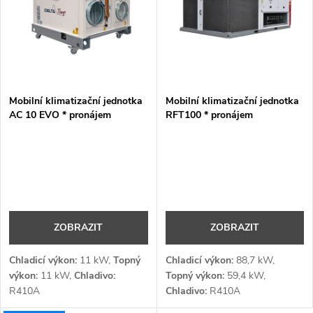
e
p
n
i
í
s
p
Mobilní klimatizační jednotka
Mobilní klimatizační jednotka
AC 10 EVO * pronájem
RFT100 * pronájem
p
r
r
o
o
d
d
ZOBRAZIT
ZOBRAZIT
u
u
Chladicí výkon:
11 kW,
Topný
Chladicí výkon:
88,7 kW,
k
výkon:
11 kW,
Chladivo:
Topný výkon:
59,4 kW,
R410A
Chladivo:
R410A
k