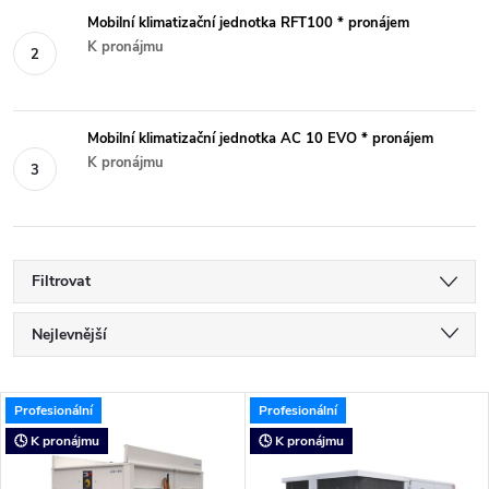
Mobilní klimatizační jednotka RFT100 * pronájem
K pronájmu
Mobilní klimatizační jednotka AC 10 EVO * pronájem
K pronájmu
Filtrovat
Ř
Nejlevnější
a
Nejdražší
V
Profesionální
Profesionální
Nejprodávanější
z
🕓 K pronájmu
🕓 K pronájmu
ý
Abecedně