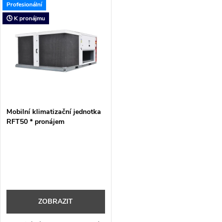
t
Profesionální
t
🕓 K pronájmu
ů
ů
Mobilní klimatizační jednotka
RFT50 * pronájem
ZOBRAZIT