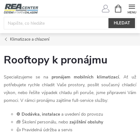
Přejít
NÁKUPNÍ
KOŠÍK
na
obsah
HLEDAT
Klimatizace a chlazení
Rooftopy k pronájmu
Specializujeme se na
pronájem mobilních klimatizací.
Ať už
potřebujete rychle chladit Vaše prostory, posílit současný chladicí
výkon, nebo řešíte výpadek chladu při poruše, jsme připraveni Vám
pomoci. V rámci pronájmu zajitíme full-service služby:
⚙️ Dodávka, instalace
a uvedení do provozu
🧰 Školení personálu, nebo
zajištění obsluhy
👍 Pravidelná údržba a servis