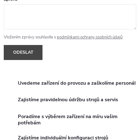
p
r
v
k
Vložením zprávy souhlasíte s
podmínkami ochrany osobních údajů
y
v
ý
Uvedeme zařízení do provozu a zaškolíme personál
p
i
Zajistíme pravidelnou údržbu strojů a servis
s
Poradíme s výběrem zařízení na míru vašim
potřebám
u
Zajístíme individuální konfiguraci strojů