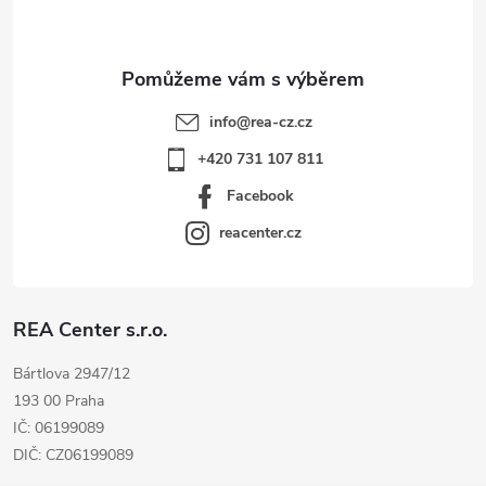
í
info
@
rea-cz.cz
+420 731 107 811
Facebook
reacenter.cz
REA Center s.r.o.
Bártlova 2947/12
193 00 Praha
IČ: 06199089
DIČ: CZ06199089