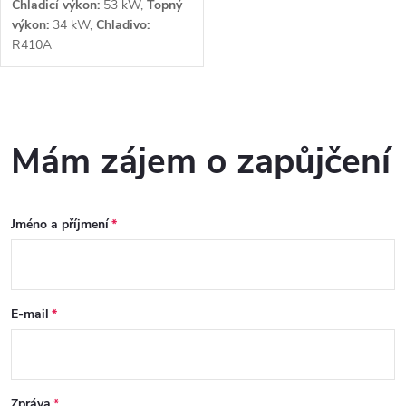
Chladicí výkon:
53 kW,
Topný
výkon:
34 kW,
Chladivo:
R410A
O
v
Mám zájem o zapůjčení
l
á
Jméno a příjmení
d
a
E-mail
c
í
Zpráva