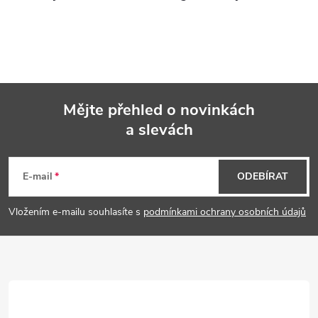
Mějte přehled o novinkách
a slevách
Z
á
E-mail
ODEBÍRAT
p
Vložením e-mailu souhlasíte s
podmínkami ochrany osobních údajů
a
t