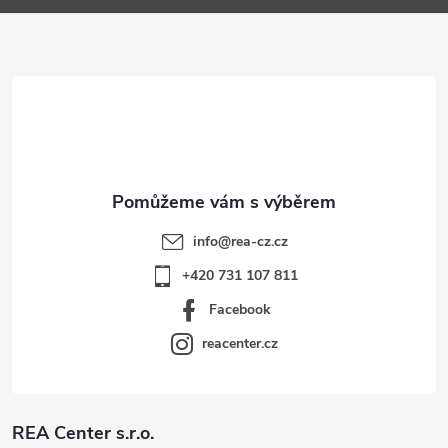
a
t
í
info
@
rea-cz.cz
+420 731 107 811
Facebook
reacenter.cz
REA Center s.r.o.