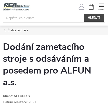
Přejít
NÁKUPNÍ
KOŠÍK
na
obsah
HLEDAT
Čisticí technika
Dodání zametacího
stroje s odsáváním a
posedem pro ALFUN
a.s.
Klient: ALFUN a.s.
Datum realizace: 2021