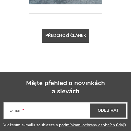
PŘEDCHOZÍ ČLÁNEK
Mějte přehled o novinkách
a slevách
Z
á
E-mail
ODEBÍRAT
p
Vložením e-mailu souhlasíte s
podmínkami ochrany osobních údajů