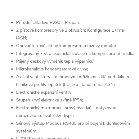
Přírodní chladivo R290 – Propan;
2 pístové kompresory ve 2 okruzích; Konfigurace 1+I
na
iASN;
Ohřívač klikové skříně kompresoru a fázový monitor;
Integrovaný kryt a akustická izolace na kompresoru
přihrádka;
Pájený deskový výměník tepla výparníku;
Mikrokanálové kondenzátorové cívky;
Axiální ventilátory s ochrannými mřížkami a lité pod tlakem
hliníkové profily lopatek (EC jako standard na iASN);
Elektronické expanzní ventily;
Stupeň krytí elektrické skříně IP54;
Elektronický mikroprocesorový ovladač s dotykovou
obrazovkou
uživatelský displej;
Sériový výstup Modbus RS485 pro připojení k dohledovým
systémům;
IN/OUT ventily kompresoru;