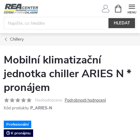
Přejít
NÁKUPNÍ
KOŠÍK
na
obsah
HLEDAT
Chillery
Mobilní klimatizační
jednotka chiller ARIES N *
pronájem
Neohodnoceno
Podrobnosti hodnocení
Kód produktu:
P_ARIES-N
Profesionální
🕓 K pronájmu