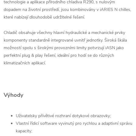
technologie a aplikace přírodního chladiva R290,
s nulovým
dopadem na životní prostředí, jsou kombinovány v iARIES N
chilles,
které nabízejí dlouhodobě udržitelné řešení.
Chladič obsahuje všechny hlavní hydraulické a mechanické prvky
komponenty standardně integrované uvnitř jednotky.
Široká škála
možností spolu s širokými provozními limity potvrzují iASN jako
perfektní plug & play řešení, ideální pro
hodí se do různých
klimatizačních aplikací.
Výhody
Uživatelsky přívětivé rozhraní dotykové obrazovky;
Vlastní řídicí software vyvinutý pro rychlou a adaptivní správu
kapacity;