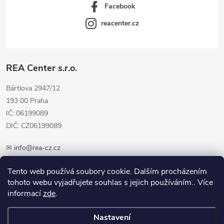
Facebook
reacenter.cz
REA Center s.r.o.
Bártlova 2947/12
193 00 Praha
IČ: 06199089
DIČ: CZ06199089
✉
info@rea-cz.cz
✆ +420 603 289 410
Tento web používá soubory cookie. Dalším procházením
tohoto webu vyjadřujete souhlas s jejich používáním.. Více
informací
zde
.
Nastavení