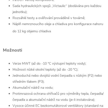
Sada hydraulických spojů „Victaulic“ (dodávána pro každou
jednotku);
Rozsáhlé testy a ověřování prováděné v továrně;
Náplň nemrznoucího oleje a chladiva pro konfigurace nahoru
do 12 kg objemu chladiva
Možnosti
Verze MWT (až do -10 °C výstupní teploty vody);
Možnost nízké okolní teploty (až do -20 °C);
Jednoduchá nebo dvojitá vodní čerpadla s nízkým (P2) nebo
středním tlakem (P3);
Akumulační nádrž na vodu;
Protimrazová ochrana ohřívačů pro výměníky tepla, čerpadla/
čerpadla
a akumulační nádrž na vodu (je-li instalována);
Vysoce účinné EC bezkomutátorové ventilátory (standard na