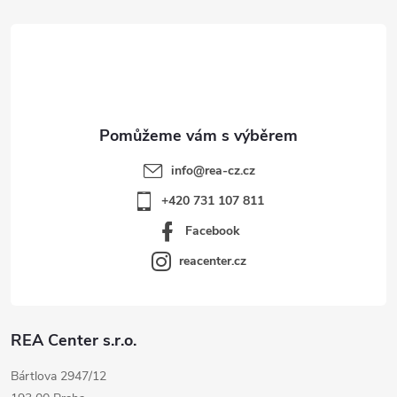
t
í
info
@
rea-cz.cz
+420 731 107 811
Facebook
reacenter.cz
REA Center s.r.o.
Bártlova 2947/12