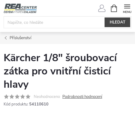
Přejít
NÁKUPNÍ
KOŠÍK
na
obsah
HLEDAT
Příslušenství
Kärcher 1/8" šroubovací
zátka pro vnitřní čisticí
hlavy
Neohodnoceno
Podrobnosti hodnocení
Kód produktu:
54110610