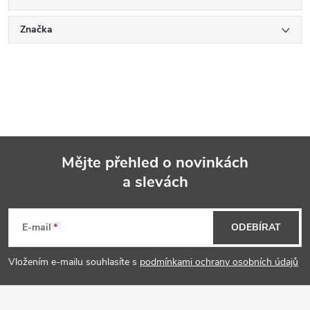
Značka
Mějte přehled o novinkách
a slevách
Z
á
E-mail
ODEBÍRAT
p
Vložením e-mailu souhlasíte s
podmínkami ochrany osobních údajů
a