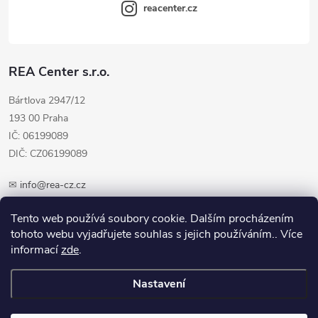
reacenter.cz
REA Center s.r.o.
Bártlova 2947/12
193 00 Praha
IČ: 06199089
DIČ: CZ06199089
✉
info@rea-cz.cz
✆ +420 603 289 410
Tento web používá soubory cookie. Dalším procházením
tohoto webu vyjadřujete souhlas s jejich používáním.. Více
informací
zde
.
Nastavení
Copyright 2026
REA-CZ.cz
. Všechna práva vyhrazena.
Upravit nastavení
cookies