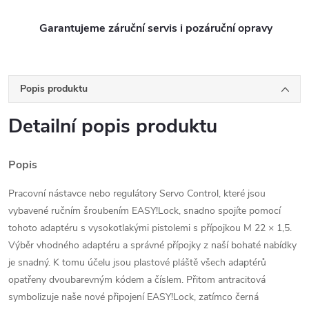
Garantujeme záruční servis i pozáruční opravy
Popis produktu
Detailní popis produktu
Popis
Pracovní nástavce nebo regulátory Servo Control, které jsou
vybavené ručním šroubením EASY!Lock, snadno spojíte pomocí
tohoto adaptéru s vysokotlakými pistolemi s přípojkou M 22 × 1,5.
Výběr vhodného adaptéru a správné přípojky z naší bohaté nabídky
je snadný. K tomu účelu jsou plastové pláště všech adaptérů
opatřeny dvoubarevným kódem a číslem. Přitom antracitová
symbolizuje naše nové připojení EASY!Lock, zatímco černá