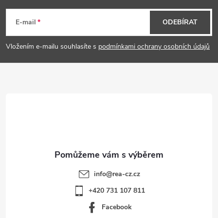
á
E-mail
ODEBÍRAT
p
Vložením e-mailu souhlasíte s
podmínkami ochrany osobních údajů
a
t
í
info
@
rea-cz.cz
+420 731 107 811
Facebook