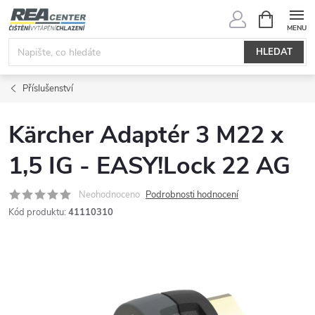
Přejít
NÁKUPNÍ
KOŠÍK
na
obsah
HLEDAT
Příslušenství
Kärcher Adaptér 3 M22 x
1,5 IG - EASY!Lock 22 AG
Neohodnoceno
Podrobnosti hodnocení
Kód produktu:
41110310