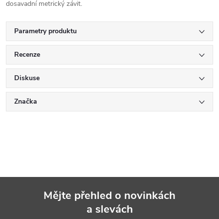
dosavadní metrický závit.
Parametry produktu
Recenze
Diskuse
Značka
Mějte přehled o novinkách
a slevách
Z