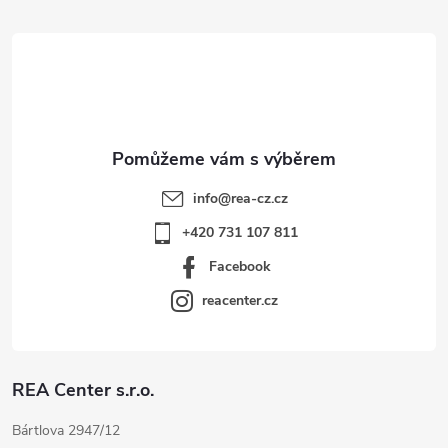
t
í
info
@
rea-cz.cz
+420 731 107 811
Facebook
reacenter.cz
REA Center s.r.o.
Bártlova 2947/12