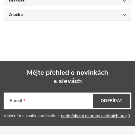
Diskuse
Značka
Mějte přehled o novinkách
a slevách
Z
á
E-mail
ODEBÍRAT
p
Vložením e-mailu souhlasíte s
podmínkami ochrany osobních údajů
a