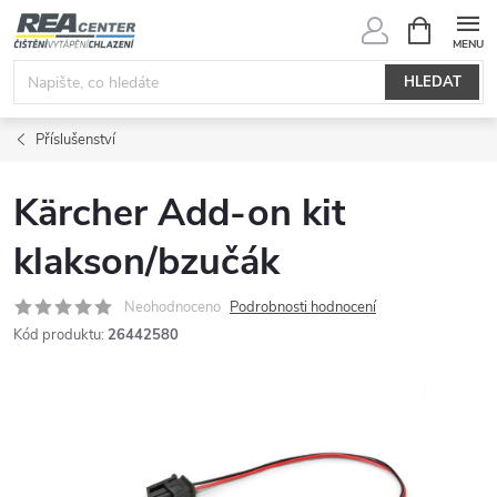
Přejít
NÁKUPNÍ
KOŠÍK
na
obsah
HLEDAT
Příslušenství
Kärcher Add-on kit
klakson/bzučák
Neohodnoceno
Podrobnosti hodnocení
Kód produktu:
26442580