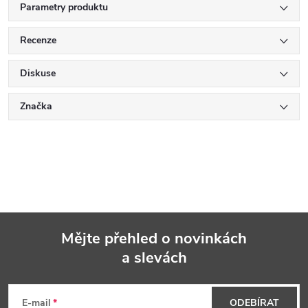
Parametry produktu
Recenze
Diskuse
Značka
Mějte přehled o novinkách
a slevách
Z
á
E-mail
ODEBÍRAT