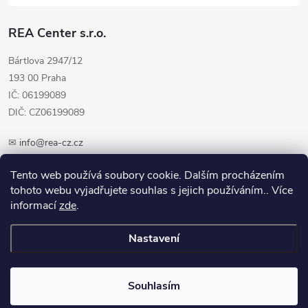
REA Center s.r.o.
Bártlova 2947/12
193 00 Praha
IČ: 06199089
DIČ: CZ06199089
✉
info@rea-cz.cz
✆ +420 603 289 410
Tento web používá soubory cookie. Dalším procházením
tohoto webu vyjadřujete souhlas s jejich používáním.. Více
informací
zde
.
Nastavení
Copyright 2026
REA-CZ.cz
. Všechna práva vyhrazena.
Upravit nastavení
cookies
Souhlasím
Vytvořil Shoptet