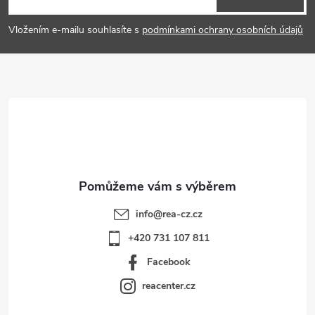
p
Vložením e-mailu souhlasíte s
podmínkami ochrany osobních údajů
a
t
í
info
@
rea-cz.cz
+420 731 107 811
Facebook
reacenter.cz