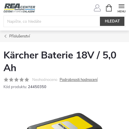
Přejít
NÁKUPNÍ
KOŠÍK
na
obsah
HLEDAT
Příslušenství
Kärcher Baterie 18V / 5,0
Ah
Neohodnoceno
Podrobnosti hodnocení
Kód produktu:
24450350