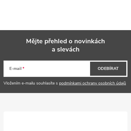
Mějte přehled o novinkách
a slevách
Z
á
E-mail
ODEBÍRAT
p
Vložením e-mailu souhlasíte s
podmínkami ochrany osobních údajů
a
t
í