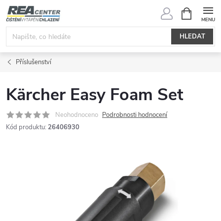
Přejít
NÁKUPNÍ
KOŠÍK
na
obsah
HLEDAT
Příslušenství
Kärcher Easy Foam Set
Neohodnoceno
Podrobnosti hodnocení
Kód produktu:
26406930