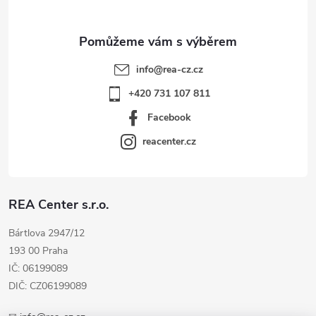
info
@
rea-cz.cz
+420 731 107 811
Facebook
reacenter.cz
REA Center s.r.o.
Bártlova 2947/12
193 00 Praha
IČ: 06199089
DIČ: CZ06199089