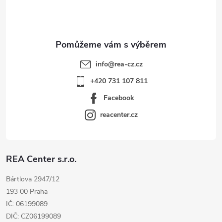
í
info
@
rea-cz.cz
+420 731 107 811
Facebook
reacenter.cz
REA Center s.r.o.
Bártlova 2947/12
193 00 Praha
IČ: 06199089
DIČ: CZ06199089