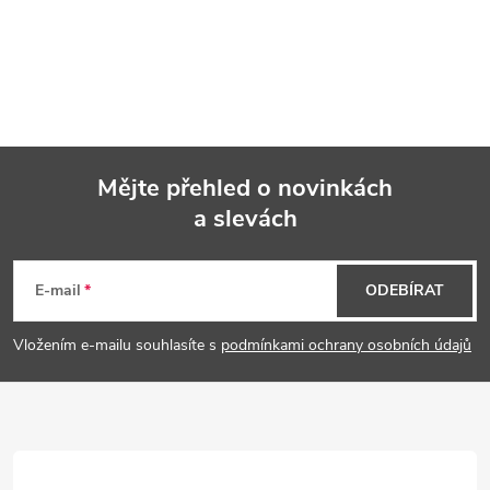
Mějte přehled o novinkách
a slevách
Z
á
E-mail
ODEBÍRAT
p
Vložením e-mailu souhlasíte s
podmínkami ochrany osobních údajů
a
t