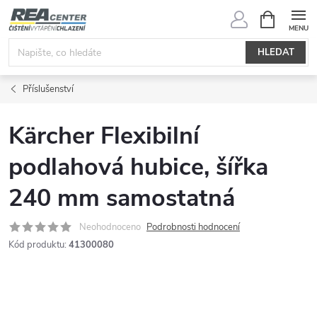
Přejít
NÁKUPNÍ
KOŠÍK
na
obsah
HLEDAT
Příslušenství
Kärcher Flexibilní
podlahová hubice, šířka
240 mm samostatná
Neohodnoceno
Podrobnosti hodnocení
Kód produktu:
41300080