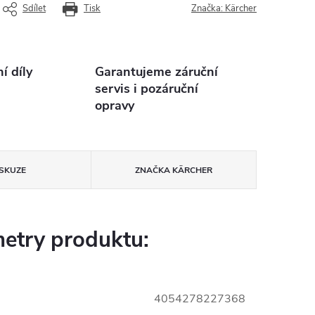
Sdílet
Tisk
Značka:
Kärcher
 díly
Garantujeme záruční
servis i pozáruční
opravy
ISKUZE
ZNAČKA
KÄRCHER
etry produktu:
4054278227368