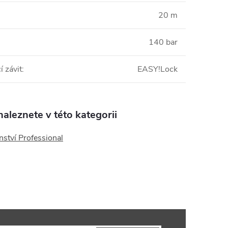
20 m
140 bar
í závit
:
EASY!Lock
aleznete v této kategorii
nství Professional