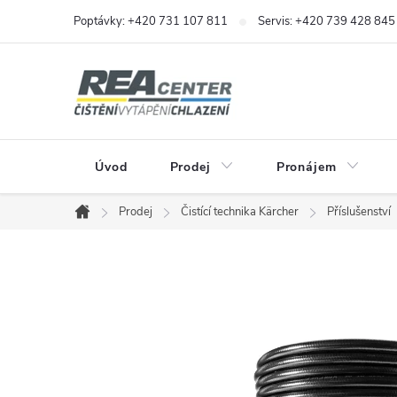
Přejít
Poptávky: +420 731 107 811
Servis: +420 739 428 845
na
obsah
Úvod
Prodej
Pronájem
Prodej
Čistící technika Kärcher
Příslušenství
Domů