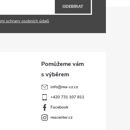
ODEBÍRAT
mi ochrany osobních údajů
info
@
rea-cz.cz
+420 731 107 811
Facebook
reacenter.cz