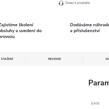
Dotaz k produktu
Zajistíme školení
Dodáváme náhradní
obsluhy a uvedení do
a příslušenství
provozu
 STAŽENÍ
RECENZE
D
Param
EAN
: