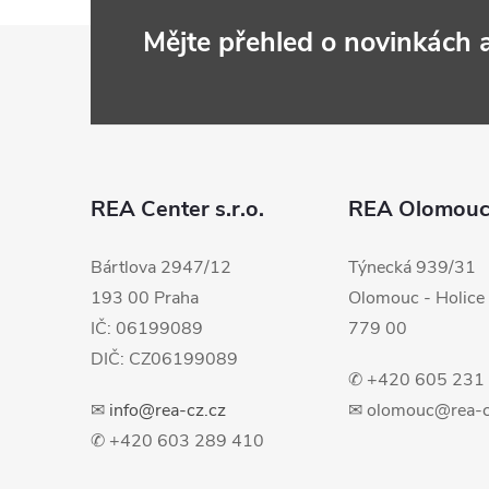
Z
Mějte přehled o novinkách
á
p
a
REA Center s.r.o.
REA Olomou
t
Bártlova 2947/12
Týnecká 939/31
193 00 Praha
Olomouc - Holice
í
IČ: 06199089
779 00
DIČ: CZ06199089
✆ +420 605 231
✉
info@rea-cz.cz
✉ olomouc@rea-c
✆ +420 603 289 410