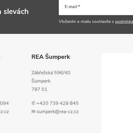
E-mail
a slevách
Vložením e-mailu souhlasíte s
podmínka
c
REA Šumperk
Zábřežská 596/40
Šumperk
787 01
 094
✆ +420 739 428 845
z.cz
✉ sumperk@rea-cz.cz