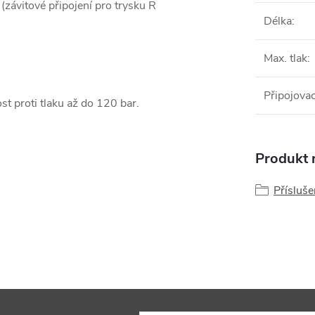
 (závitové připojení pro trysku R
Délka
:
Max. tlak
:
Připojovac
st proti tlaku až do 120 bar.
Produkt n
Přísluše