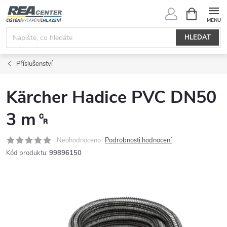
Přejít
NÁKUPNÍ
KOŠÍK
na
obsah
HLEDAT
Příslušenství
Kärcher Hadice PVC DN50
3 m␍
Neohodnoceno
Podrobnosti hodnocení
Kód produktu:
99896150