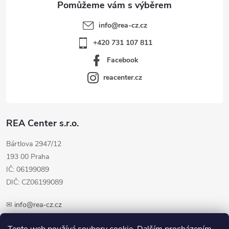
info
@
rea-cz.cz
+420 731 107 811
Facebook
reacenter.cz
REA Center s.r.o.
Bártlova 2947/12
193 00 Praha
IČ: 06199089
DIČ: CZ06199089
✉
info@rea-cz.cz
✆ +420 603 289 410