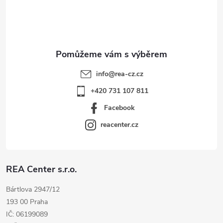
í
info
@
rea-cz.cz
+420 731 107 811
Facebook
reacenter.cz
REA Center s.r.o.
Bártlova 2947/12
193 00 Praha
IČ: 06199089