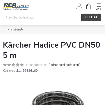
Přejít
NÁKUPNÍ
KOŠÍK
na
obsah
HLEDAT
Příslušenství
Kärcher Hadice PVC DN50
5 m
Neohodnoceno
Podrobnosti hodnocení
Kód produktu:
99896160