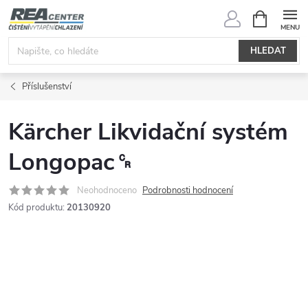
Přejít
NÁKUPNÍ
KOŠÍK
na
obsah
HLEDAT
Příslušenství
Kärcher Likvidační systém
Longopac␍
Neohodnoceno
Podrobnosti hodnocení
Kód produktu:
20130920