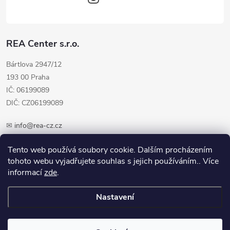
REA Center s.r.o.
Bártlova 2947/12
193 00 Praha
IČ: 06199089
DIČ: CZ06199089
✉
info@rea-cz.cz
✆ +420 603 289 410
Tento web používá soubory cookie. Dalším procházením
tohoto webu vyjadřujete souhlas s jejich používáním.. Více
informací
zde
.
Nastavení
Copyright 2026
REA-CZ.cz
. Všechna práva vyhrazena.
Upravit nastavení
cookies