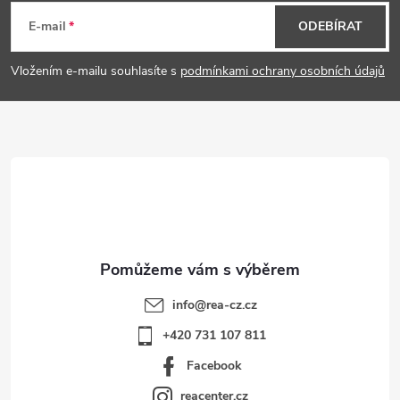
á
E-mail
ODEBÍRAT
p
Vložením e-mailu souhlasíte s
podmínkami ochrany osobních údajů
a
t
í
info
@
rea-cz.cz
+420 731 107 811
Facebook
reacenter.cz