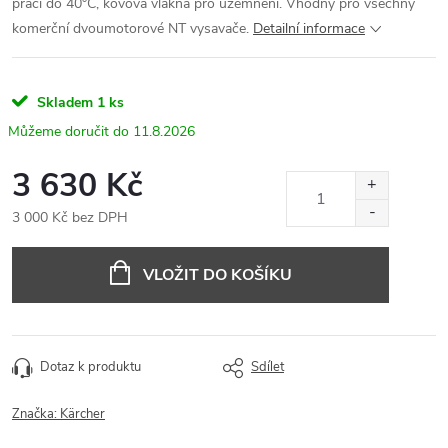
prací do 40°C, kovová vlákna pro uzemnění. Vhodný pro všechny
komerční dvoumotorové NT vysavače.
Detailní informace
Skladem
1 ks
11.8.2026
3 630 Kč
3 000 Kč bez DPH
Měrná
cena:
VLOŽIT DO KOŠÍKU
Dotaz k produktu
Sdílet
Značka:
Kärcher