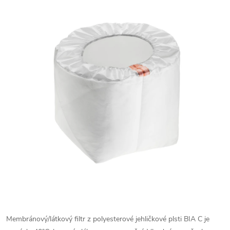
Membránový/látkový filtr z polyesterové jehličkové plsti BIA C je