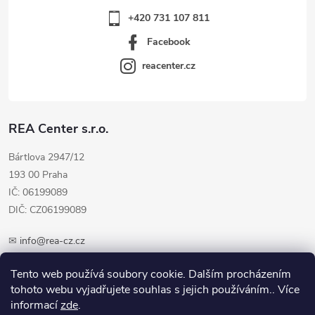
+420 731 107 811
Facebook
reacenter.cz
REA Center s.r.o.
Bártlova 2947/12
193 00 Praha
IČ: 06199089
DIČ: CZ06199089
✉
info@rea-cz.cz
✆ +420 603 289 410
Tento web používá soubory cookie. Dalším procházením
tohoto webu vyjadřujete souhlas s jejich používáním.. Více
informací
zde
.