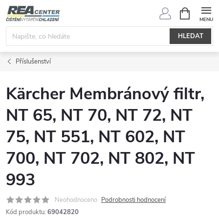
Přejít
NÁKUPNÍ
KOŠÍK
na
obsah
HLEDAT
Příslušenství
Kärcher Membránový filtr,
NT 65, NT 70, NT 72, NT
75, NT 551, NT 602, NT
700, NT 702, NT 802, NT
993
Neohodnoceno
Podrobnosti hodnocení
Kód produktu:
69042820