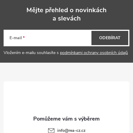
Mějte přehled o novinkách
a slevách
Z
á
E-mail
ODEBÍRAT
p
Vložením e-mailu souhlasíte s
podmínkami ochrany osobních údajů
a
t
í
info
@
rea-cz.cz