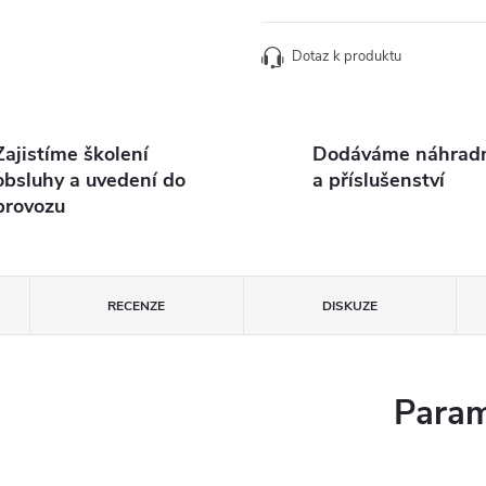
Dotaz k produktu
Zajistíme školení
Dodáváme náhradní
obsluhy a uvedení do
a příslušenství
provozu
RECENZE
DISKUZE
Param