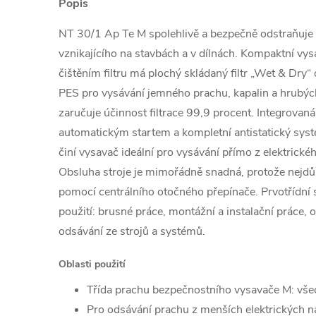
Popis
NT 30/1 Ap Te M spolehlivě a bezpečně odstraňuj
vznikajícího na stavbách a v dílnách. Kompaktní v
čištěním filtru má plochý skládaný filtr „Wet & Dry“ 
PES pro vysávání jemného prachu, kapalin a hrubých
zaručuje účinnost filtrace 99,9 procent. Integrovaná
automatickým startem a kompletní antistatický sys
činí vysavač ideální pro vysávání přímo z elektrickéh
Obsluha stroje je mimořádně snadná, protože nejdůle
pomocí centrálního otočného přepínače. Prvotřídní
použití: brusné práce, montážní a instalační práce,
odsávání ze strojů a systémů.
Oblasti použití
Třída prachu bezpečnostního vysavače M: vše
Pro odsávání prachu z menších elektrických n