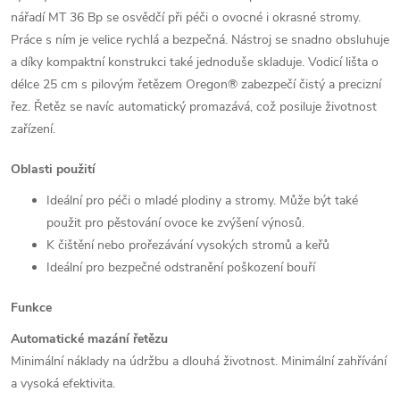
nářadí MT 36 Bp se osvědčí při péči o ovocné i okrasné stromy.
Práce s ním je velice rychlá a bezpečná. Nástroj se snadno obsluhuje
a díky kompaktní konstrukci také jednoduše skladuje. Vodicí lišta o
délce 25 cm s pilovým řetězem Oregon® zabezpečí čistý a precizní
řez. Řetěz se navíc automatický promazává, což posiluje životnost
zařízení.
Oblasti použití
Ideální pro péči o mladé plodiny a stromy. Může být také
použit pro pěstování ovoce ke zvýšení výnosů.
K čištění nebo prořezávání vysokých stromů a keřů
Ideální pro bezpečné odstranění poškození bouří
Funkce
Automatické mazání řetězu
Minimální náklady na údržbu a dlouhá životnost.
Minimální zahřívání
a vysoká efektivita.