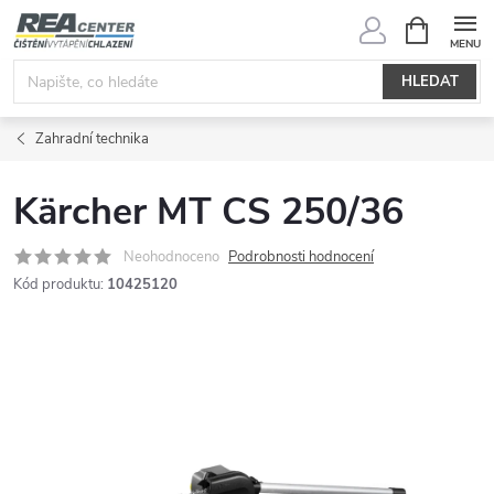
Přejít
NÁKUPNÍ
KOŠÍK
na
obsah
HLEDAT
Zahradní technika
Kärcher MT CS 250/36
Neohodnoceno
Podrobnosti hodnocení
Kód produktu:
10425120