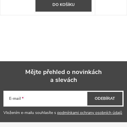
DO KOŠÍKU
Mějte přehled o novinkách
a slevách
Z
á
E-mail
ODEBÍRAT
p
Vložením e-mailu souhlasíte s
podmínkami ochrany osobních údajů