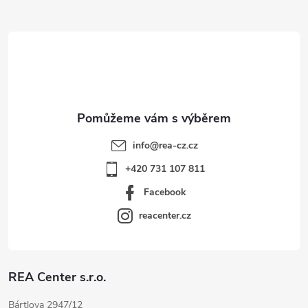
a
t
í
info
@
rea-cz.cz
+420 731 107 811
Facebook
reacenter.cz
REA Center s.r.o.
Bártlova 2947/12