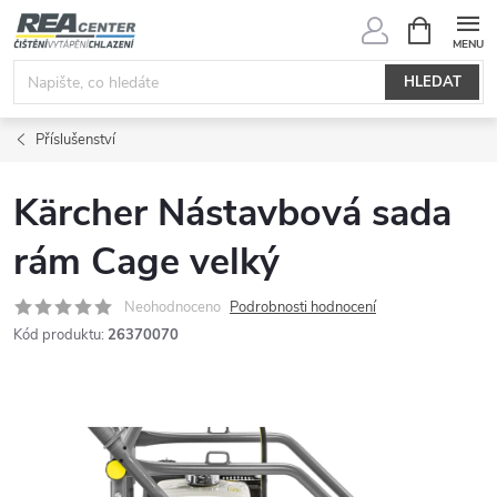
Přejít
NÁKUPNÍ
KOŠÍK
na
obsah
HLEDAT
Příslušenství
Kärcher Nástavbová sada
rám Cage velký
Neohodnoceno
Podrobnosti hodnocení
Kód produktu:
26370070