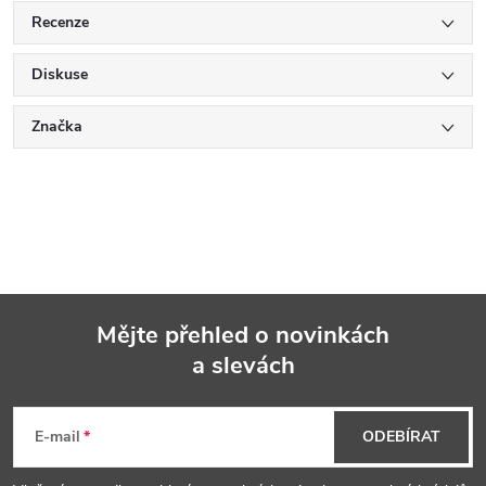
Recenze
Diskuse
Značka
Mějte přehled o novinkách
a slevách
Z
á
E-mail
ODEBÍRAT