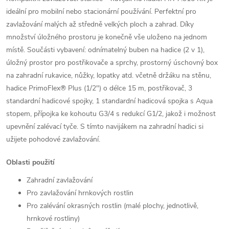
ideální pro mobilní nebo stacionární používání. Perfektní pro
zavlažování malých až středně velkých ploch a zahrad. Díky
množství úložného prostoru je konečně vše uloženo na jednom
místě. Součásti vybavení: odnímatelný buben na hadice (2 v 1),
úložný prostor pro postřikovače a sprchy, prostorný úschovný box
na zahradní rukavice, nůžky, lopatky atd. včetně držáku na stěnu,
hadice PrimoFlex® Plus (1/2") o délce 15 m, postřikovač, 3
standardní hadicové spojky, 1 standardní hadicová spojka s Aqua
stopem, přípojka ke kohoutu G3/4 s redukcí G1/2, jakož i možnost
upevnění zalévací tyče. S tímto navijákem na zahradní hadici si
užijete pohodové zavlažování.
Oblasti použití
Zahradní zavlažování
Pro zavlažování hrnkových rostlin
Pro zalévání okrasných rostlin (malé plochy, jednotlivě,
hrnkové rostliny)