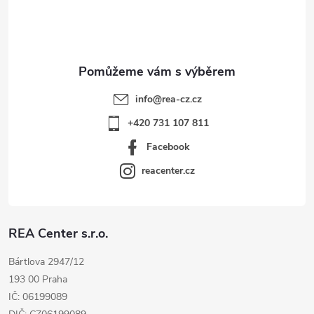
í
info
@
rea-cz.cz
+420 731 107 811
Facebook
reacenter.cz
REA Center s.r.o.
Bártlova 2947/12
193 00 Praha
IČ: 06199089