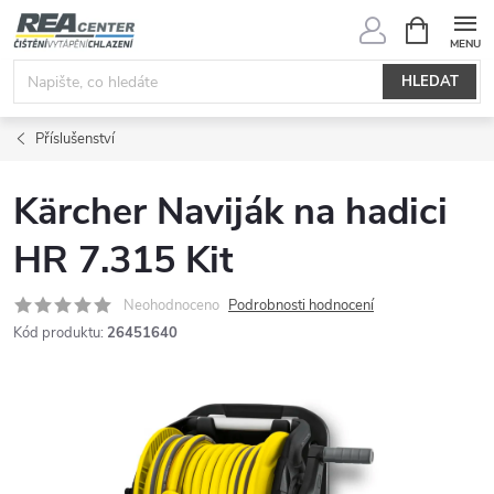
Přejít
NÁKUPNÍ
KOŠÍK
na
obsah
HLEDAT
Příslušenství
Kärcher Naviják na hadici
HR 7.315 Kit
Neohodnoceno
Podrobnosti hodnocení
Kód produktu:
26451640