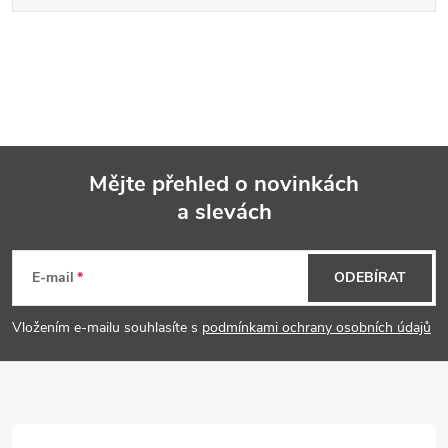
Mějte přehled o novinkách
a slevách
Z
á
E-mail
ODEBÍRAT
p
Vložením e-mailu souhlasíte s
podmínkami ochrany osobních údajů
a
t