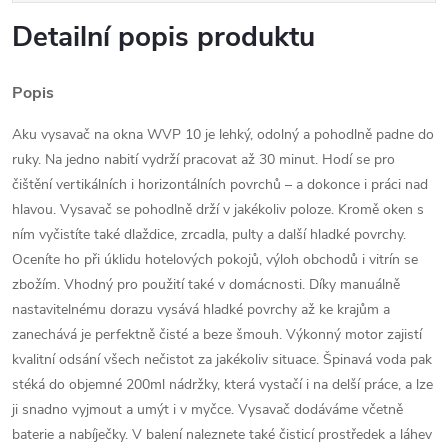
Detailní popis produktu
Popis
Aku vysavač na okna WVP 10 je lehký, odolný a pohodlně padne do
ruky. Na jedno nabití vydrží pracovat až 30 minut. Hodí se pro
čištění vertikálních i horizontálních povrchů – a dokonce i práci nad
hlavou. Vysavač se pohodlně drží v jakékoliv poloze. Kromě oken s
ním vyčistíte také dlaždice, zrcadla, pulty a další hladké povrchy.
Oceníte ho při úklidu hotelových pokojů, výloh obchodů i vitrín se
zbožím. Vhodný pro použití také v domácnosti. Díky manuálně
nastavitelnému dorazu vysává hladké povrchy až ke krajům a
zanechává je perfektně čisté a beze šmouh. Výkonný motor zajistí
kvalitní odsání všech nečistot za jakékoliv situace. Špinavá voda pak
stéká do objemné 200ml nádržky, která vystačí i na delší práce, a lze
ji snadno vyjmout a umýt i v myčce. Vysavač dodáváme včetně
baterie a nabíječky. V balení naleznete také čisticí prostředek a láhev