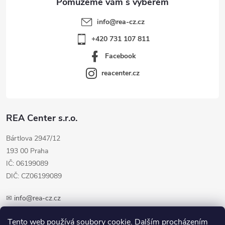
info
@
rea-cz.cz
+420 731 107 811
Facebook
reacenter.cz
REA Center s.r.o.
Bártlova 2947/12
193 00 Praha
IČ: 06199089
DIČ: CZ06199089
✉
info@rea-cz.cz
✆ +420 603 289 410
Tento web používá soubory cookie. Dalším procházením