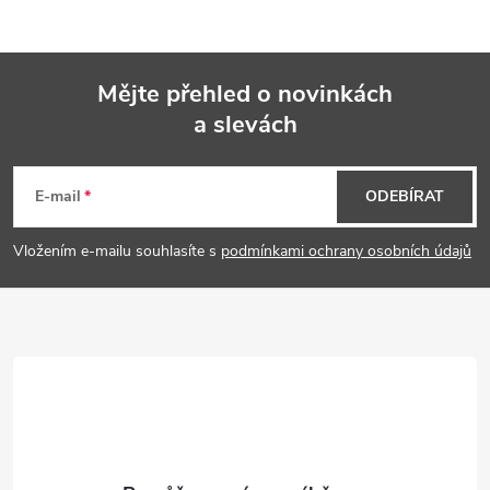
Mějte přehled o novinkách
a slevách
Z
á
E-mail
ODEBÍRAT
p
Vložením e-mailu souhlasíte s
podmínkami ochrany osobních údajů
a
t
í