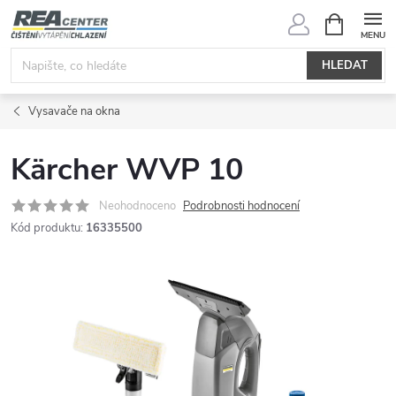
Přejít
NÁKUPNÍ
KOŠÍK
na
obsah
HLEDAT
Vysavače na okna
Kärcher WVP 10
Neohodnoceno
Podrobnosti hodnocení
Kód produktu:
16335500