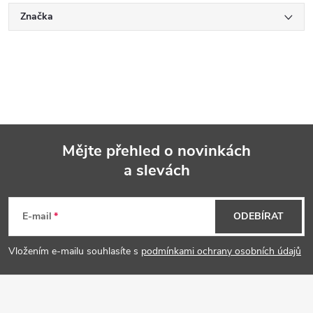
Značka
Mějte přehled o novinkách
a slevách
Z
á
E-mail
ODEBÍRAT
p
Vložením e-mailu souhlasíte s
podmínkami ochrany osobních údajů
a