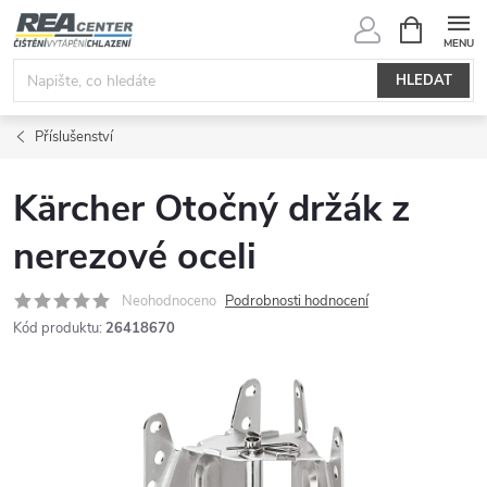
Přejít
NÁKUPNÍ
KOŠÍK
na
obsah
HLEDAT
Příslušenství
Kärcher Otočný držák z
nerezové oceli
Neohodnoceno
Podrobnosti hodnocení
Kód produktu:
26418670