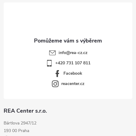
t
í
info
@
rea-cz.cz
+420 731 107 811
Facebook
reacenter.cz
REA Center s.r.o.
Bártlova 2947/12
193 00 Praha