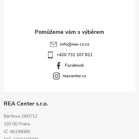
í
info
@
rea-cz.cz
+420 731 107 811
Facebook
reacenter.cz
REA Center s.r.o.
Bártlova 2947/12
193 00 Praha
IČ: 06199089