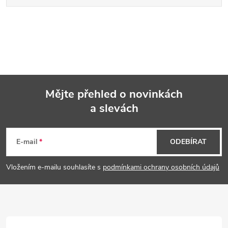
Mějte přehled o novinkách
a slevách
Z
á
E-mail
ODEBÍRAT
p
Vložením e-mailu souhlasíte s
podmínkami ochrany osobních údajů
a
t