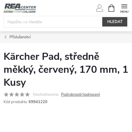
Přejít
NÁKUPNÍ
KOŠÍK
na
obsah
HLEDAT
Příslušenství
Kärcher Pad, středně
měkký, červený, 170 mm, 1
Kusy
Neohodnoceno
Podrobnosti hodnocení
Kód produktu:
69941220