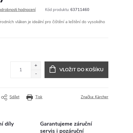
odrobnosti hodnocení
Kód produktu:
63711460
dních vláken je ideální pro čištění a leštění do vysokého
VLOŽIT DO KOŠÍKU
Sdílet
Tisk
Značka:
Kärcher
 díly
Garantujeme záruční
servis i pozáruční