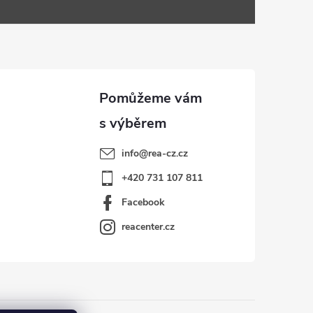
info
@
rea-cz.cz
+420 731 107 811
Facebook
reacenter.cz