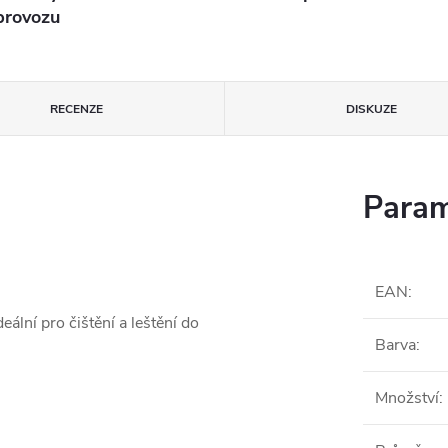
provozu
RECENZE
DISKUZE
Param
EAN
:
ální pro čištění a leštění do
Barva
:
Množství
: