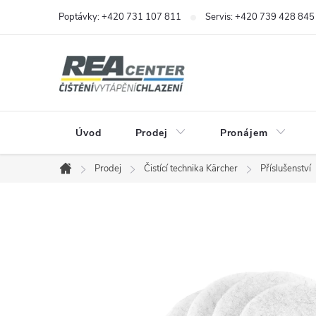
Přejít
Poptávky: +420 731 107 811
Servis: +420 739 428 845
na
obsah
Úvod
Prodej
Pronájem
Prodej
Čistící technika Kärcher
Příslušenství
Domů