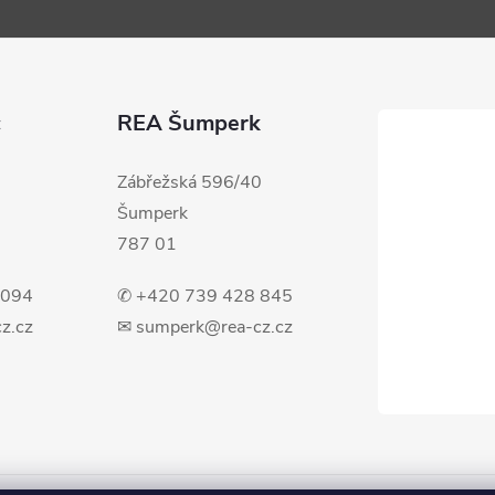
c
REA Šumperk
Zábřežská 596/40
Šumperk
787 01
 094
✆ +420 739 428 845
z.cz
✉ sumperk@rea-cz.cz