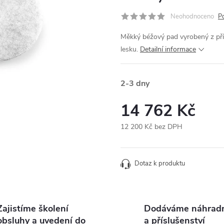
Neohodnoceno
P
Měkký béžový pad vyrobený z příro
lesku.
Detailní informace
2-3 dny
14 762 Kč
12 200 Kč bez DPH
Měrná
cena:
Dotaz k produktu
Zajistíme školení
Dodáváme náhradní
obsluhy a uvedení do
a příslušenství