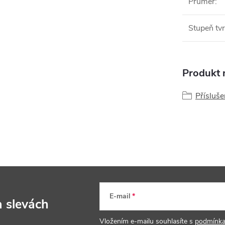
Průměr
:
Stupeň tvr
Produkt n
Přísluše
E-mail
a slevách
Vložením e-mailu souhlasíte s
podmínka