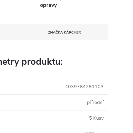
opravy
ZNAČKA
KÄRCHER
etry produktu:
4039784281103
přírodní
5 Kusy