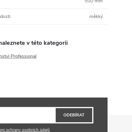
500 mm
dosti
:
měkký
aleznete v této kategorii
nství Professional
ODEBÍRAT
mi ochrany osobních údajů