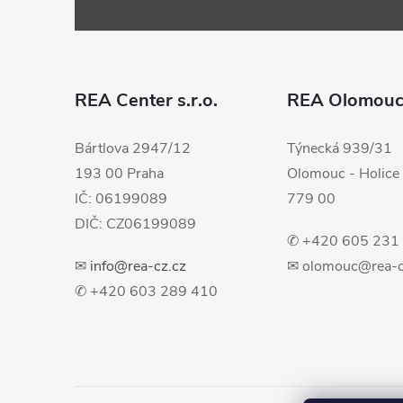
á
p
a
REA Center s.r.o.
REA Olomou
t
Bártlova 2947/12
Týnecká 939/31
193 00 Praha
Olomouc - Holice
í
IČ: 06199089
779 00
DIČ: CZ06199089
✆ +420 605 231
✉
info@rea-cz.cz
✉ olomouc@rea-c
✆ +420 603 289 410