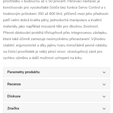
prostředku v budoucnu až o 50 procent. Pěnovací nástavec je
konstruován pro vysokotlaké čističe bez funkce Servo Control a s
hodinovým průtokem 350 až 600 litrů, přičemž mezi jeho přednosti
patří velmi dobrá kvalita pěny, jednoduchá manipulace a kvalitní
materiály, jako například mosazné tělo pro dlouhou životnost.
Přesné dávkování probíhá třístupňově přes integrovanou záslepku,
která také účinně zamezuje neúmyslnému přenastavení. Výhodou
stabilní, ergonomické a díky jejímu tvaru mimořádně pevné nádoby
na čisticí prostředek je velký plnicí otvor, vícestupňový závit pro
rychlou výměnu a další možnost uchopení na krku.
Parametry produktu
Recenze
Diskuse
Značka