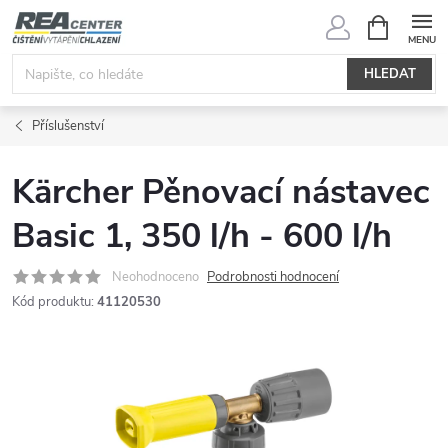
Přejít
NÁKUPNÍ
KOŠÍK
na
obsah
HLEDAT
Příslušenství
Kärcher Pěnovací nástavec
Basic 1, 350 l/h - 600 l/h
Neohodnoceno
Podrobnosti hodnocení
Kód produktu:
41120530