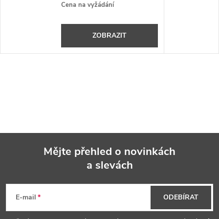
Cena na vyžádání
ZOBRAZIT
Mějte přehled o novinkách
a slevách
Z
á
E-mail
ODEBÍRAT