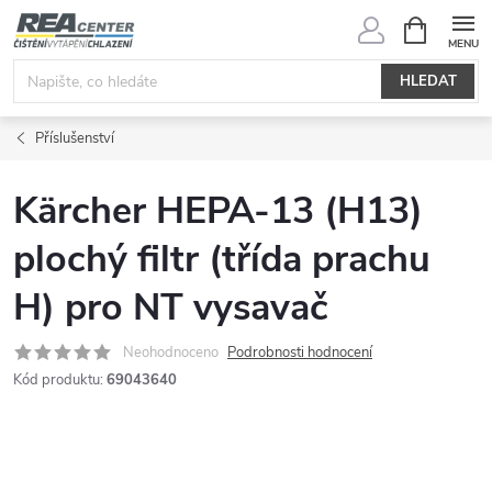
Přejít
NÁKUPNÍ
KOŠÍK
na
obsah
HLEDAT
Příslušenství
Kärcher HEPA-13 (H13)
plochý filtr (třída prachu
H) pro NT vysavač
Neohodnoceno
Podrobnosti hodnocení
Kód produktu:
69043640