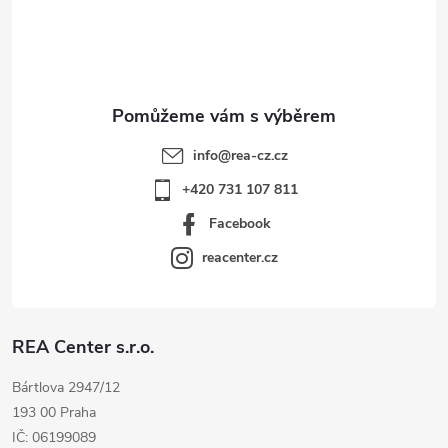
í
info
@
rea-cz.cz
+420 731 107 811
Facebook
reacenter.cz
REA Center s.r.o.
Bártlova 2947/12
193 00 Praha
IČ: 06199089