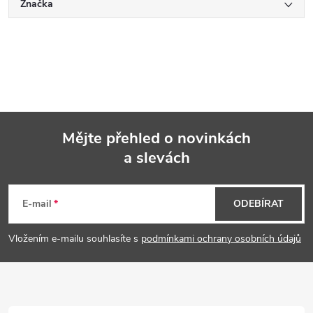
Značka
Mějte přehled o novinkách
a slevách
Z
á
E-mail
ODEBÍRAT
p
Vložením e-mailu souhlasíte s
podmínkami ochrany osobních údajů
a
t