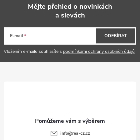
Mějte přehled o novinkách
a slevách
Z
á
E-mail
ODEBÍRAT
p
Vložením e-mailu souhlasíte s
podmínkami ochrany osobních údajů
a
t
í
info
@
rea-cz.cz