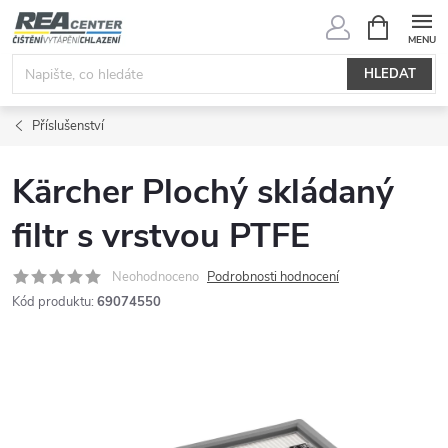
Přejít
NÁKUPNÍ
KOŠÍK
na
obsah
HLEDAT
Příslušenství
Kärcher Plochý skládaný
filtr s vrstvou PTFE
Neohodnoceno
Podrobnosti hodnocení
Kód produktu:
69074550