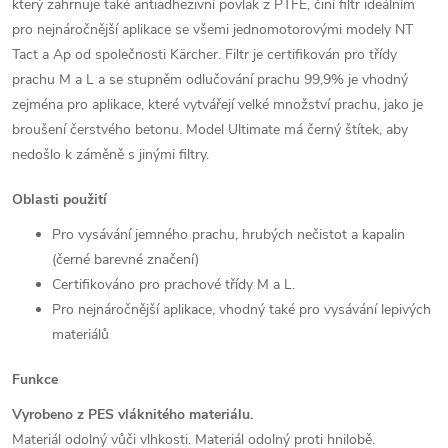
který zahrnuje také antiadhezivní povlak z PTFE, činí filtr ideálním
pro nejnáročnější aplikace se všemi jednomotorovými modely NT
Tact a Ap od společnosti Kärcher. Filtr je certifikován pro třídy
prachu M a L a se stupněm odlučování prachu 99,9% je vhodný
zejména pro aplikace, které vytvářejí velké množství prachu, jako je
broušení čerstvého betonu. Model Ultimate má černý štítek, aby
nedošlo k záměně s jinými filtry.
Oblasti použití
Pro vysávání jemného prachu, hrubých nečistot a kapalin
(černé barevné značení)
Certifikováno pro prachové třídy M a L.
Pro nejnáročnější aplikace, vhodný také pro vysávání lepivých
materiálů
Funkce
Vyrobeno z PES vláknitého materiálu.
Materiál odolný vůči vlhkosti.
Materiál odolný proti hnilobě.