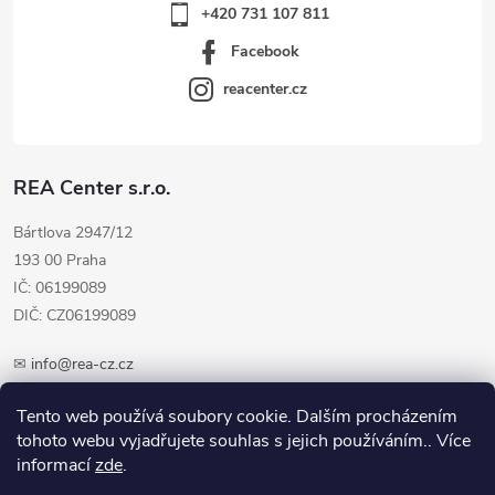
+420 731 107 811
Facebook
reacenter.cz
REA Center s.r.o.
Bártlova 2947/12
193 00 Praha
IČ: 06199089
DIČ: CZ06199089
✉
info@rea-cz.cz
✆ +420 603 289 410
Tento web používá soubory cookie. Dalším procházením
tohoto webu vyjadřujete souhlas s jejich používáním.. Více
informací
zde
.