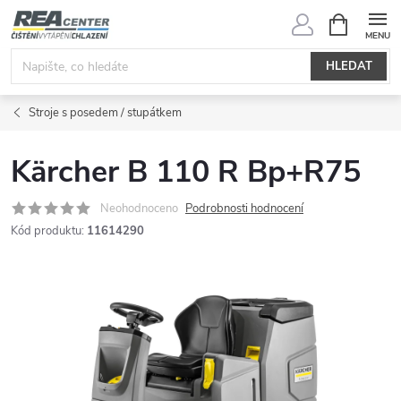
Přejít
NÁKUPNÍ
KOŠÍK
na
obsah
HLEDAT
Stroje s posedem / stupátkem
Kärcher B 110 R Bp+R75
Neohodnoceno
Podrobnosti hodnocení
Kód produktu:
11614290