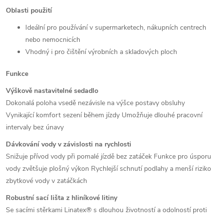
Oblasti použití
Ideální pro používání v supermarketech, nákupních centrech
nebo nemocnicích
Vhodný i pro čištění výrobních a skladových ploch
Funkce
Výškově nastavitelné sedadlo
Dokonalá poloha vsedě nezávisle na výšce postavy obsluhy
Vynikající komfort sezení během jízdy
Umožňuje dlouhé pracovní
intervaly bez únavy
Dávkování vody v závislosti na rychlosti
Snižuje přívod vody při pomalé jízdě bez zatáček
Funkce pro úsporu
vody zvětšuje plošný výkon
Rychlejší schnutí podlahy a menší riziko
zbytkové vody v zatáčkách
Robustní sací lišta z hliníkové litiny
Se sacími stěrkami Linatex® s dlouhou životností a odolností proti