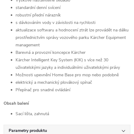
Výškově nastavitelné sedadlo
standardní denní svícení
robustní přední nárazník
s dávkováním vody v závislosti na rychlosti
aktualizace softwaru a hodnocení ztrát lze provádět na dálku
prostřednictvím správy vozového parku Kärcher Equipment
management
Barevná a provozní koncepce Kärcher
Kärcher Intelligent Key System (KIK) s více než 30
uživatelskými jazyky a individuálními uživatelskými právy
Možnosti upevnění Home Base pro mop nebo podobně
elektrický a mechanický plovákový spínač
Přepínač pro snadné ovládání
Obsah balení
Sací lišta, zahnutá
Parametry produktu