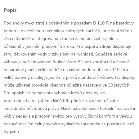
Popis
Podlahový mycí stroj s odsáváním s posedem B 110 R na bateriový
pohon s osvědčenou technikou válcových kartáčů, pracovní šířkou
75 centimetrů a integrovanou funkcí zametání čistí rychle a
důkladně v jediném pracovním kroku. Pro úsporu zdrojů disponuje
stroj dávkováním vody v závislosti na rychlosti. Součástí sériové
výbavy je naše inovativní funkce Auto-Fill pro komfortní a časově
nenáročné plnění velké nádrže na čistou vodu o objemu 110 litrů. I
velký barevný displej je jedním z prvků standardní výbavy. Na displeji
může uživatel provádět všechna důležitá nastavení ve 30 jazycích.
Pro spolehlivé zamezení chybných kroků obsluhy lze
prostřednictvím systému klíčů KIK přidělit každému uživateli
individuální přístupová práva. Navíc uživatel ocení flexibilní nastavení
výšky sedadla a pracovní světlo pro vysoký jízdní komfort a velkou
bezpečnost. Volitelný systém vyplachování nádrže se postará o lepší
hygienu.