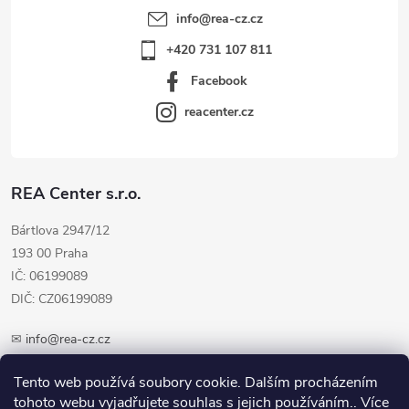
info
@
rea-cz.cz
+420 731 107 811
Facebook
reacenter.cz
REA Center s.r.o.
Bártlova 2947/12
193 00 Praha
IČ: 06199089
DIČ: CZ06199089
✉
info@rea-cz.cz
✆ +420 603 289 410
Tento web používá soubory cookie. Dalším procházením
tohoto webu vyjadřujete souhlas s jejich používáním.. Více