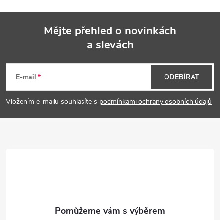
Mějte přehled o novinkách
a slevách
Z
á
E-mail
ODEBÍRAT
p
Vložením e-mailu souhlasíte s
podmínkami ochrany osobních údajů
a
t
í