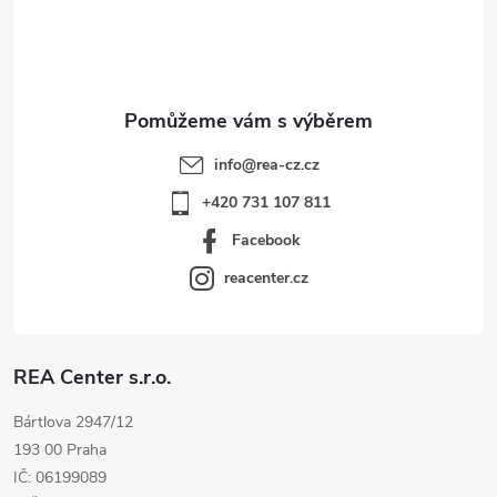
í
info
@
rea-cz.cz
+420 731 107 811
Facebook
reacenter.cz
REA Center s.r.o.
Bártlova 2947/12
193 00 Praha
IČ: 06199089