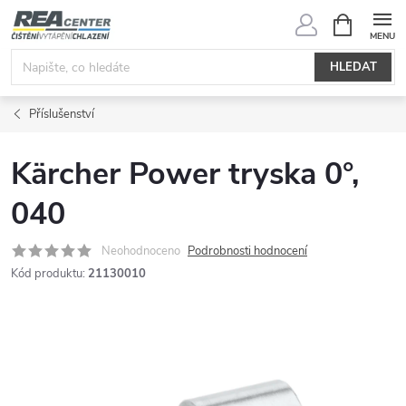
Přejít
NÁKUPNÍ
KOŠÍK
na
obsah
HLEDAT
Příslušenství
Kärcher Power tryska 0°,
040
Neohodnoceno
Podrobnosti hodnocení
Kód produktu:
21130010