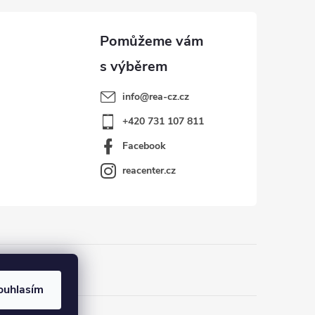
info
@
rea-cz.cz
+420 731 107 811
Facebook
reacenter.cz
ouhlasím