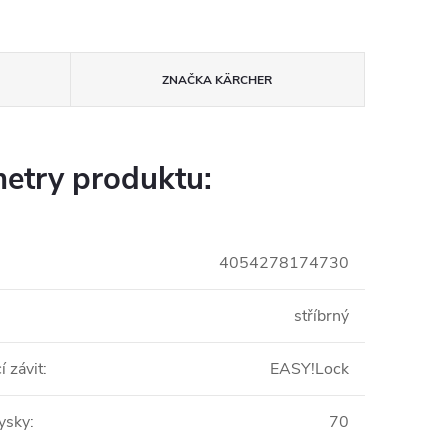
ZNAČKA
KÄRCHER
etry produktu:
4054278174730
stříbrný
í závit
:
EASY!Lock
rysky
:
70