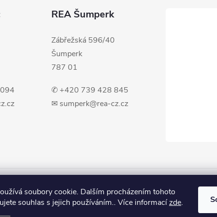
c
REA Šumperk
Zábřežská 596/40
Šumperk
787 01
 094
✆ +420 739 428 845
z.cz
✉ sumperk@rea-cz.cz
oužívá soubory cookie. Dalším procházením tohoto
S
jete souhlas s jejich používáním.. Více informací
zde
.