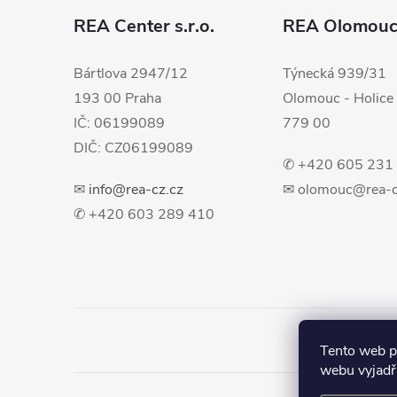
a
REA Center s.r.o.
REA Olomou
t
Bártlova 2947/12
Týnecká 939/31
193 00 Praha
Olomouc - Holice
í
IČ: 06199089
779 00
DIČ: CZ06199089
✆ +420 605 231
✉
info@rea-cz.cz
✉ olomouc@rea-c
✆ +420 603 289 410
Tento web p
webu vyjadřu