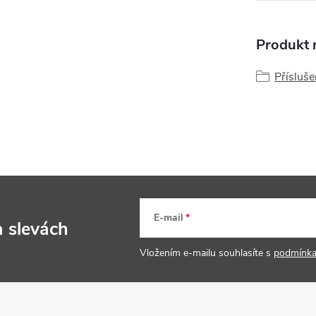
Produkt n
Přísluše
E-mail
a slevách
Vložením e-mailu souhlasíte s
podmínka