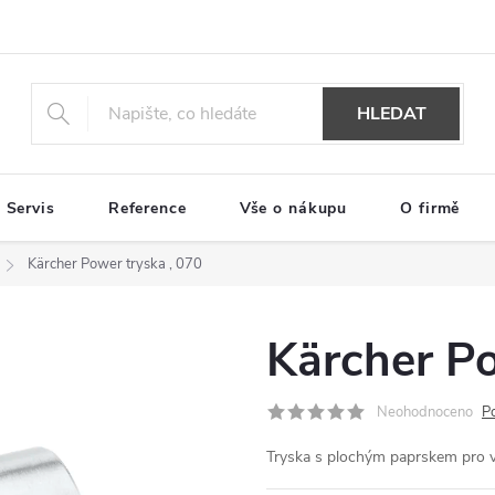
HLEDAT
Servis
Reference
Vše o nákupu
O firmě
Kärcher Power tryska , 070
Kärcher Po
Neohodnoceno
P
Tryska s plochým paprskem pro v