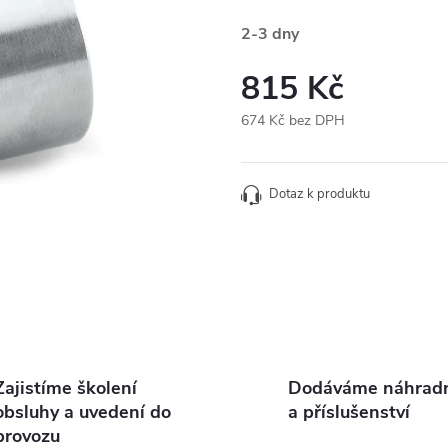
2-3 dny
815 Kč
674 Kč bez DPH
Měrná
cena:
Dotaz k produktu
Zajistíme školení
Dodáváme náhradní
obsluhy a uvedení do
a příslušenství
provozu