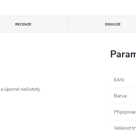
RECENZE
DISKUZE
Param
EAN
:
a úporné nečistoty
Barva
:
Připojovac
Velikost t