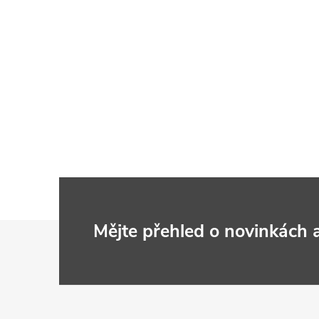
Z
Mějte přehled o novinkách
á
p