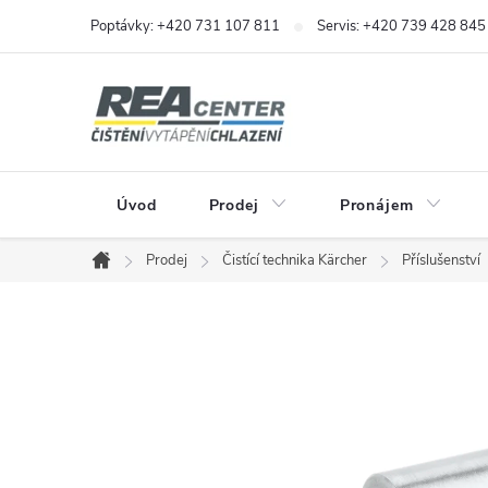
Přejít
Poptávky: +420 731 107 811
Servis: +420 739 428 845
na
obsah
Úvod
Prodej
Pronájem
Prodej
Čistící technika Kärcher
Příslušenství
Domů