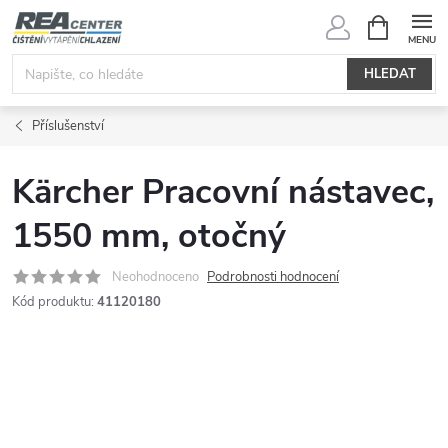
Přejít
NÁKUPNÍ
KOŠÍK
na
obsah
HLEDAT
Příslušenství
Kärcher Pracovní nástavec,
1550 mm, otočný
Neohodnoceno
Podrobnosti hodnocení
Kód produktu:
41120180