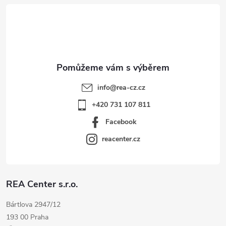
t
í
info
@
rea-cz.cz
+420 731 107 811
Facebook
reacenter.cz
REA Center s.r.o.
Bártlova 2947/12
193 00 Praha