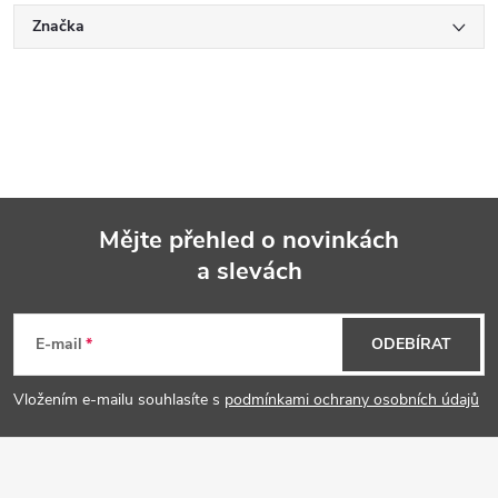
Značka
Mějte přehled o novinkách
a slevách
Z
á
E-mail
ODEBÍRAT
p
Vložením e-mailu souhlasíte s
podmínkami ochrany osobních údajů
a