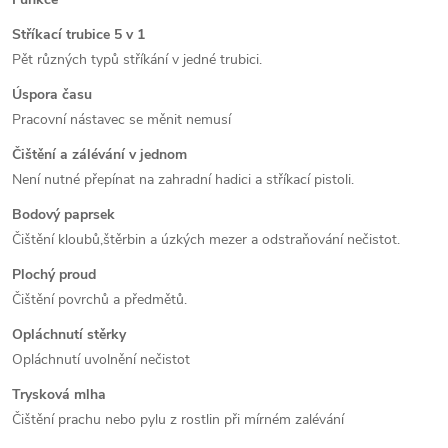
Stříkací trubice 5 v 1
Pět různých typů stříkání v jedné trubici.
Úspora času
Pracovní nástavec se měnit nemusí
Čištění a zálévání v jednom
Není nutné přepínat na zahradní hadici a stříkací pistoli.
Bodový paprsek
Čištění kloubů,štěrbin a úzkých mezer a odstraňování nečistot.
Plochý proud
Čištění povrchů a předmětů.
Opláchnutí stěrky
Opláchnutí uvolnění nečistot
Trysková mlha
Čištění prachu nebo pylu z rostlin při mírném zalévání