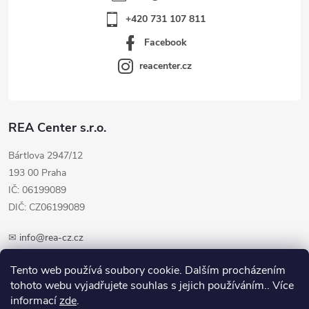
+420 731 107 811
Facebook
reacenter.cz
REA Center s.r.o.
Bártlova 2947/12
193 00 Praha
IČ: 06199089
DIČ: CZ06199089
✉
info@rea-cz.cz
✆ +420 603 289 410
Tento web používá soubory cookie. Dalším procházením
tohoto webu vyjadřujete souhlas s jejich používáním.. Více
informací
zde
.