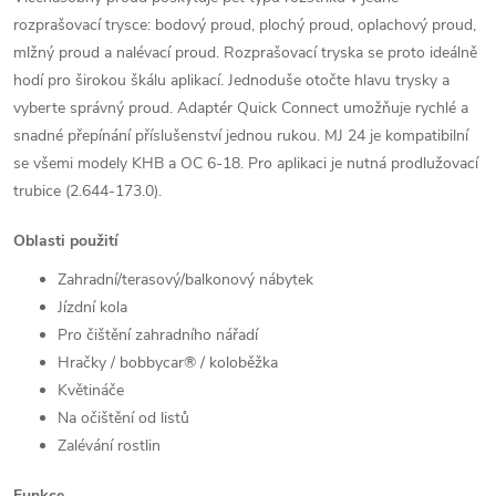
rozprašovací trysce: bodový proud, plochý proud, oplachový proud,
mlžný proud a nalévací proud. Rozprašovací tryska se proto ideálně
hodí pro širokou škálu aplikací. Jednoduše otočte hlavu trysky a
vyberte správný proud. Adaptér Quick Connect umožňuje rychlé a
snadné přepínání příslušenství jednou rukou. MJ 24 je kompatibilní
se všemi modely KHB a OC 6-18. Pro aplikaci je nutná prodlužovací
trubice (2.644-173.0).
Oblasti použití
Zahradní/terasový/balkonový nábytek
Jízdní kola
Pro čištění zahradního nářadí
Hračky / bobbycar® / koloběžka
Květináče
Na očištění od listů
Zalévání rostlin
Funkce