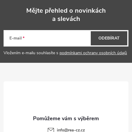
Mějte přehled o novinkách
a slevách
Z
á
E-mail
ODEBÍRAT
p
Vložením e-mailu souhlasíte s
podmínkami ochrany osobních údajů
a
t
í
info
@
rea-cz.cz