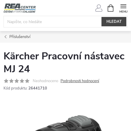
Přejít
NÁKUPNÍ
KOŠÍK
na
obsah
HLEDAT
Příslušenství
Kärcher Pracovní nástavec
MJ 24
Neohodnoceno
Podrobnosti hodnocení
Kód produktu:
26441710