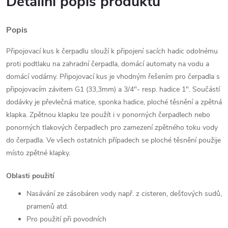
Detailní popis produktu
Popis
Připojovací kus k čerpadlu slouží k připojení sacích hadic odolnému
proti podtlaku na zahradní čerpadla, domácí automaty na vodu a
domácí vodárny. Připojovací kus je vhodným řešením pro čerpadla s
připojovacím závitem G1 (33,3mm) a 3/4"- resp. hadice 1". Součástí
dodávky je převlečná matice, sponka hadice, ploché těsnění a zpětná
klapka. Zpětnou klapku lze použít i v ponorných čerpadlech nebo
ponorných tlakových čerpadlech pro zamezení zpětného toku vody
do čerpadla. Ve všech ostatních případech se ploché těsnění použije
místo zpětné klapky.
Oblasti použití
Nasávání ze zásobáren vody např. z cisteren, dešťových sudů,
pramenů atd.
Pro použití při povodních