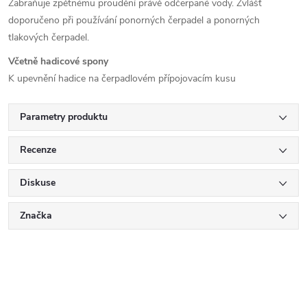
Zabraňuje zpětnému proudění právě odčerpané vody. Zvlášť
doporučeno při používání ponorných čerpadel a ponorných
tlakových čerpadel.
Včetně hadicové spony
K upevnění hadice na čerpadlovém přípojovacím kusu
Parametry produktu
Recenze
Diskuse
Značka