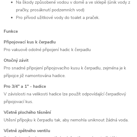
Na škody způsobené vodou v domě a ve sklepě (únik vody z
pračky, prosáknutí podzemních vod)
Pro přívod užitkové vody do toalet a praček.
Funkce
Připojovací kus k čerpadlu
Pro vakuově odolné připojení hadic k čerpadlu
Otočný závit
Pro snadné připojení připojovacího kusu k čerpadlu, zejména je k
přípojce již namontována hadice.
Pro 3/4" a 1" - hadice
V závislosti na velikosti hadice lze použít odpovídající čerpadlový
připojovací kus.
Včetně plochého těsnění
Utěsní přípojku k čerpadlu tak, aby nemohla uniknout žádná voda.
Včetně zpětného ventilu