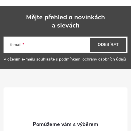
Mějte přehled o novinkách
a slevách
Z
á
E-mail
ODEBÍRAT
p
Vložením e-mailu souhlasíte s
podmínkami ochrany osobních údajů
a
t
í