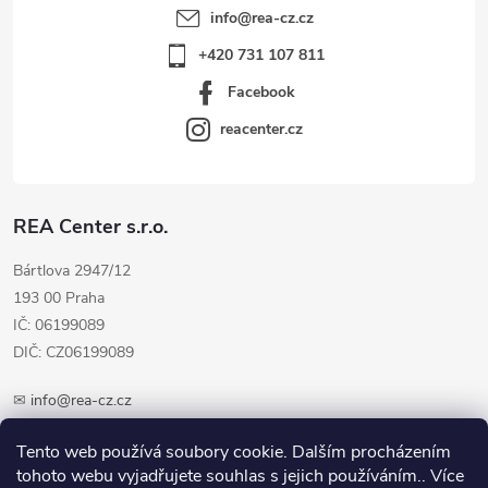
info
@
rea-cz.cz
+420 731 107 811
Facebook
reacenter.cz
REA Center s.r.o.
Bártlova 2947/12
193 00 Praha
IČ: 06199089
DIČ: CZ06199089
✉
info@rea-cz.cz
✆ +420 603 289 410
Tento web používá soubory cookie. Dalším procházením
tohoto webu vyjadřujete souhlas s jejich používáním.. Více