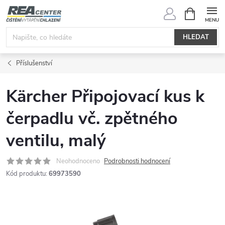
Přejít
NÁKUPNÍ
KOŠÍK
na
obsah
HLEDAT
Příslušenství
Kärcher Připojovací kus k
čerpadlu vč. zpětného
ventilu, malý
Neohodnoceno
Podrobnosti hodnocení
Kód produktu:
69973590