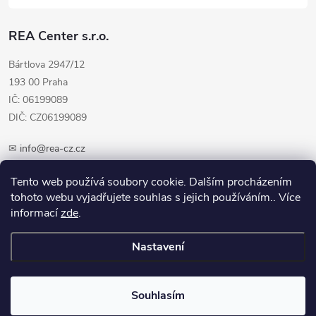
REA Center s.r.o.
Bártlova 2947/12
193 00 Praha
IČ: 06199089
DIČ: CZ06199089
✉
info@rea-cz.cz
✆ +420 603 289 410
Tento web používá soubory cookie. Dalším procházením
tohoto webu vyjadřujete souhlas s jejich používáním.. Více
informací
zde
.
Nastavení
Copyright 2026
REA-CZ.cz
. Všechna práva vyhrazena.
Upravit nastavení
cookies
Souhlasím
Vytvořil Shoptet