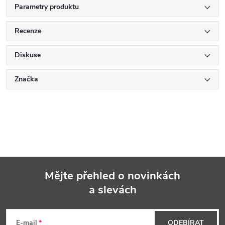
Parametry produktu
Recenze
Diskuse
Značka
Mějte přehled o novinkách
a slevách
Z
á
E-mail
ODEBÍRAT