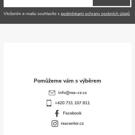
p
Vložením e-mailu souhlasíte s
podmínkami ochrany osobních údajů
a
t
í
info
@
rea-cz.cz
+420 731 107 811
Facebook
reacenter.cz