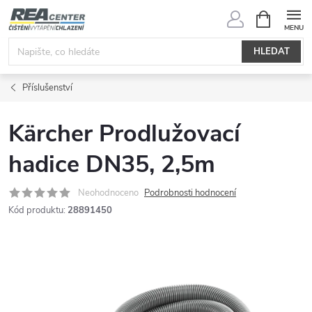
Přejít
NÁKUPNÍ
KOŠÍK
na
obsah
HLEDAT
Příslušenství
Kärcher Prodlužovací
hadice DN35, 2,5m
Neohodnoceno
Podrobnosti hodnocení
Kód produktu:
28891450