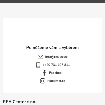
a
t
í
info
@
rea-cz.cz
+420 731 107 811
Facebook
reacenter.cz
REA Center s.r.o.