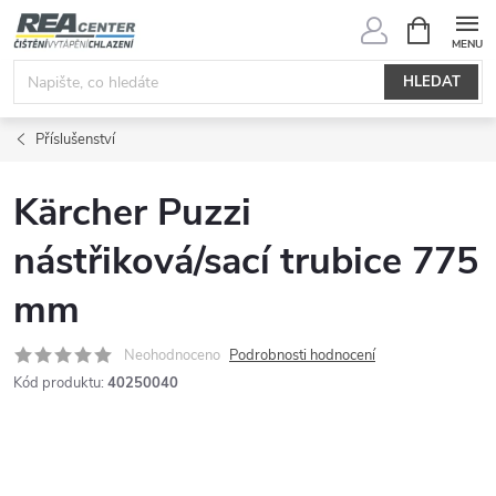
Přejít
NÁKUPNÍ
KOŠÍK
na
obsah
HLEDAT
Příslušenství
Kärcher Puzzi
nástřiková/sací trubice 775
mm
Neohodnoceno
Podrobnosti hodnocení
Kód produktu:
40250040