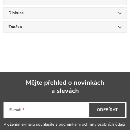
Diskuse
Značka
Mějte přehled o novinkách
a slevách
Z
á
E-mail
ODEBÍRAT
p
Vložením e-mailu souhlasíte s
podmínkami ochrany osobních údajů