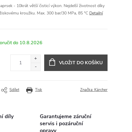
aprsek - 10krát větší čisticí výkon. Nejdelší životnost díky
ožiskovému kroužku. Max. 300 bar/30 MPa, 85 °C
Detailní
10.8.2026
VLOŽIT DO KOŠÍKU
Sdílet
Tisk
Značka:
Kärcher
 díly
Garantujeme záruční
servis i pozáruční
opravy