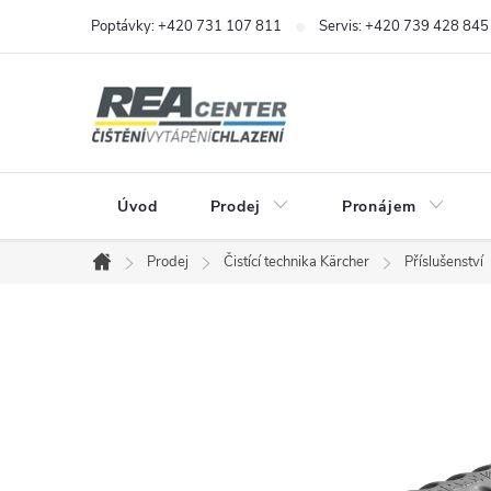
Přejít
Poptávky: +420 731 107 811
Servis: +420 739 428 845
na
obsah
Úvod
Prodej
Pronájem
Prodej
Čistící technika Kärcher
Příslušenství
Domů