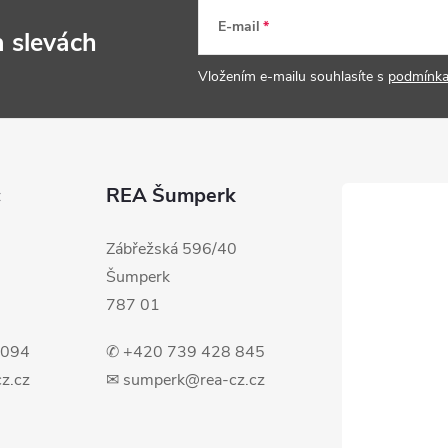
E-mail
a slevách
Vložením e-mailu souhlasíte s
podmínka
c
REA Šumperk
Zábřežská 596/40
Šumperk
787 01
 094
✆ +420 739 428 845
z.cz
✉ sumperk@rea-cz.cz