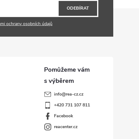
ODEBÍRAT
mi ochrany osobních údajů
info
@
rea-cz.cz
+420 731 107 811
Facebook
reacenter.cz