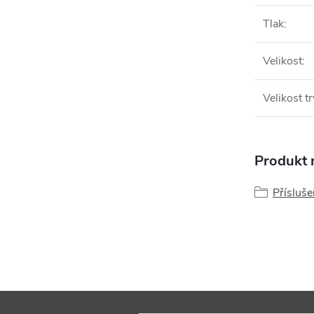
Tlak
:
Velikost
:
Velikost t
Produkt n
Přísluše