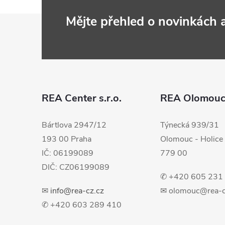
Z
Mějte přehled o novinkách
á
p
a
REA Center s.r.o.
REA Olomou
t
Bártlova 2947/12
Týnecká 939/31
193 00 Praha
Olomouc - Holice
í
IČ: 06199089
779 00
DIČ: CZ06199089
✆ +420 605 231
✉
info@rea-cz.cz
✉ olomouc@rea-c
✆ +420 603 289 410