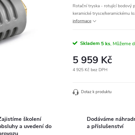
Rotační tryska - rotující bodový p
keramické trysce/keramickému l
informace
Skladem
5 ks
5 959 Kč
4 925 Kč bez DPH
Měrná
cena:
Dotaz k produktu
Zajistíme školení
Dodáváme náhradní
obsluhy a uvedení do
a příslušenství
provozu