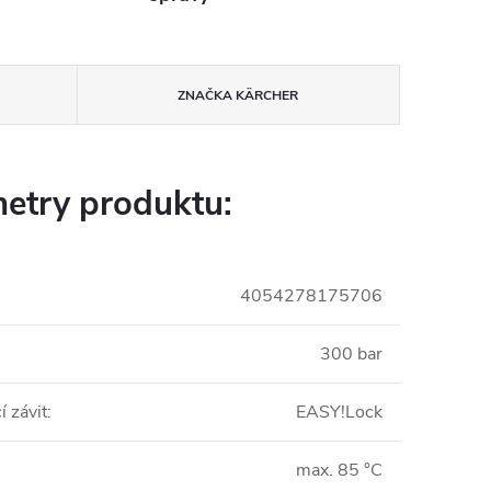
ZNAČKA
KÄRCHER
etry produktu:
4054278175706
300 bar
í závit
:
EASY!Lock
max. 85 °C