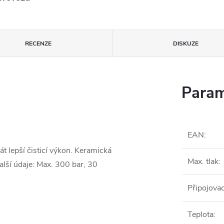
RECENZE
DISKUZE
Param
EAN
:
át lepší čisticí výkon. Keramická
Max. tlak
:
alší údaje: Max. 300 bar, 30
Připojovac
Teplota
: