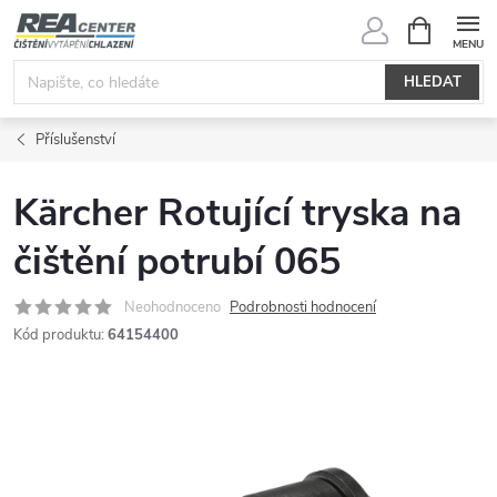
Přejít
NÁKUPNÍ
KOŠÍK
na
obsah
HLEDAT
Příslušenství
Kärcher Rotující tryska na
čištění potrubí 065
Neohodnoceno
Podrobnosti hodnocení
Kód produktu:
64154400