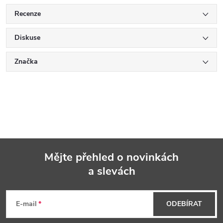
Recenze
Diskuse
Značka
Mějte přehled o novinkách
a slevách
Z
á
E-mail
ODEBÍRAT