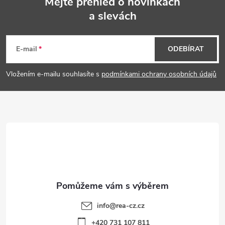
Mějte přehled o novinkách
a slevách
Z
á
E-mail
ODEBÍRAT
p
Vložením e-mailu souhlasíte s
podmínkami ochrany osobních údajů
a
t
í
info
@
rea-cz.cz
+420 731 107 811