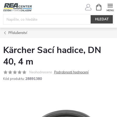
Přejít
NÁKUPNÍ
KOŠÍK
na
obsah
HLEDAT
Příslušenství
Kärcher Sací hadice, DN
40, 4 m
Neohodnoceno
Podrobnosti hodnocení
Kód produktu:
28891380