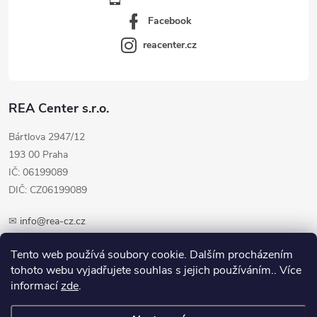
Facebook
reacenter.cz
REA Center s.r.o.
Bártlova 2947/12
193 00 Praha
IČ: 06199089
DIČ: CZ06199089
✉
info@rea-cz.cz
✆ +420 603 289 410
Tento web používá soubory cookie. Dalším procházením
tohoto webu vyjadřujete souhlas s jejich používáním.. Více
informací
zde
.