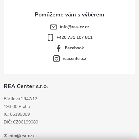
info
@
rea-cz.cz
+420 731 107 811
Facebook
reacenter.cz
REA Center s.r.o.
Bártlova 2947/12
193 00 Praha
IČ: 06199089
DIČ: CZ06199089
✉
info@rea-cz.cz