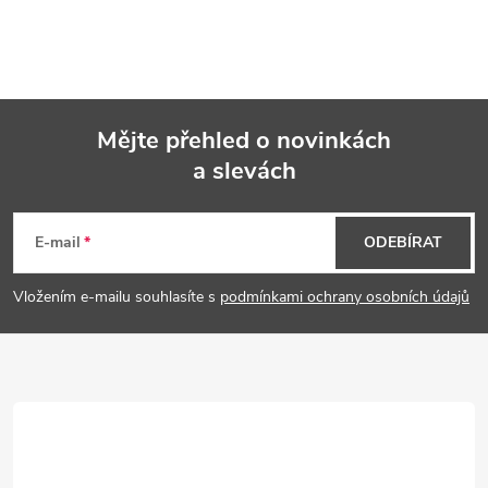
Mějte přehled o novinkách
a slevách
Z
á
E-mail
ODEBÍRAT
p
Vložením e-mailu souhlasíte s
podmínkami ochrany osobních údajů
a
t
í