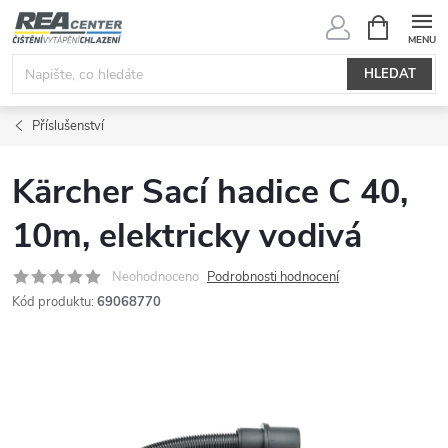
Přejít
NÁKUPNÍ
KOŠÍK
na
obsah
HLEDAT
Příslušenství
Kärcher Sací hadice C 40,
10m, elektricky vodivá
Neohodnoceno
Podrobnosti hodnocení
Kód produktu:
69068770