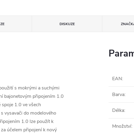
ZE
DISKUZE
ZNAČK
Param
EAN
:
použití s ​​mokrými a suchými
Barva
:
ení bajonetovým připojením 1.0
 spoje 1.0 ve všech
Délka
:
í s vysavači do modelového
ipojením 1.0 lze použít k
Množství
:
 za účelem připojení k nový