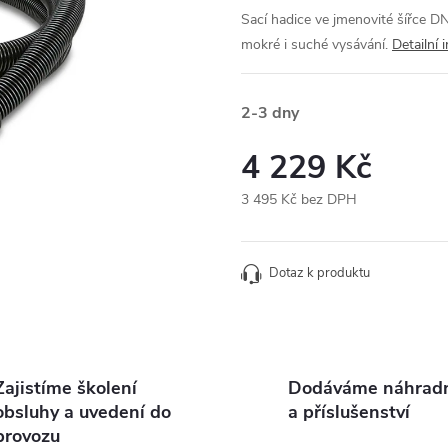
Sací hadice ve jmenovité šířce DN
mokré i suché vysávání.
Detailní 
2-3 dny
4 229 Kč
3 495 Kč bez DPH
Měrná
cena:
Dotaz k produktu
Zajistíme školení
Dodáváme náhradní
obsluhy a uvedení do
a příslušenství
provozu