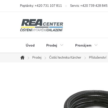
Přejít
Poptávky: +420 731 107 811
Servis: +420 739 428 845
na
obsah
Úvod
Prodej
Pronájem
Prodej
Čistící technika Kärcher
Příslušenství
Domů