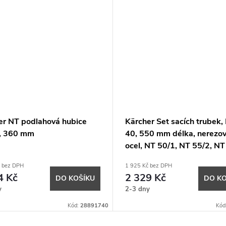
er NT podlahová hubice
Kärcher Set sacích trubek,
, 360 mm
40, 550 mm délka, nerezo
ocel, NT 50/1, NT 55/2, NT
NT 70/2, NT 70/3, NT 75/2
č bez DPH
1 925 Kč bez DPH
4 Kč
2 329 Kč
DO KOŠÍKU
DO KO
y
2-3 dny
Kód:
28891740
Kód