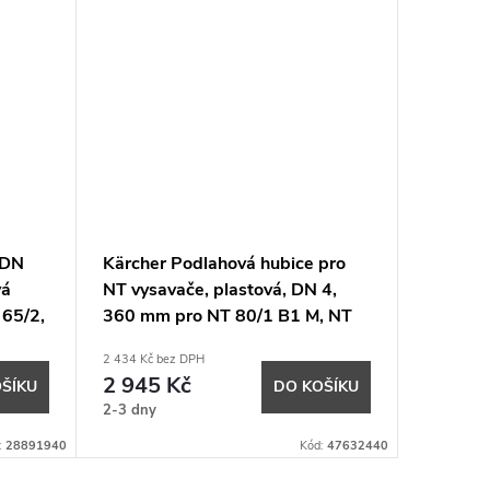
 DN
Kärcher Podlahová hubice pro
Kärcher
vá
NT vysavače, plastová, DN 4,
bajonet
 65/2,
360 mm pro NT 80/1 B1 M, NT
elektric
75/1 Me Ec H Z22
2 434 Kč bez DPH
339 Kč bez
2 945 Kč
410 K
ŠÍKU
DO KOŠÍKU
2-3 dny
2-3 dny
:
28891940
Kód:
47632440