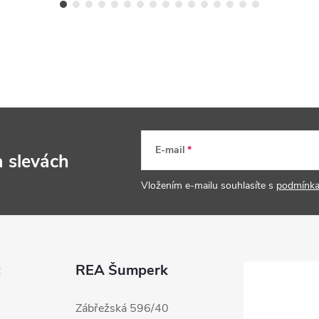
E-mail
a slevách
Vložením e-mailu souhlasíte s
podmínka
c
REA Šumperk
Zábřežská 596/40