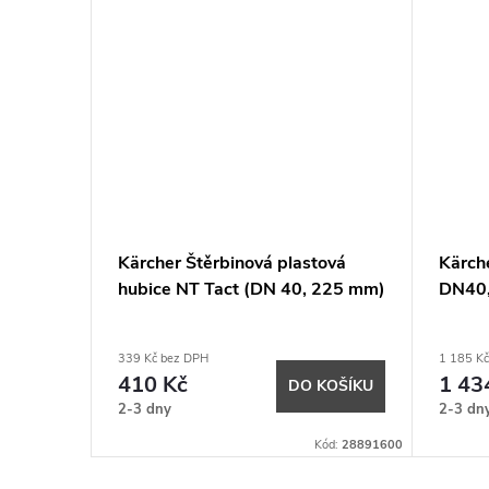
l. ocel
Kärcher Štěrbinová plastová
Kärch
hubice NT Tact (DN 40, 225 mm)
DN40
339 Kč bez DPH
1 185 K
410 Kč
1 43
KOŠÍKU
DO KOŠÍKU
2-3 dny
2-3 dn
Kód:
69020790
Kód:
28891600