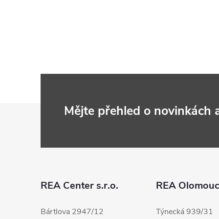
Z
Mějte přehled o novinkách
á
p
a
REA Center s.r.o.
REA Olomou
t
Bártlova 2947/12
Týnecká 939/31