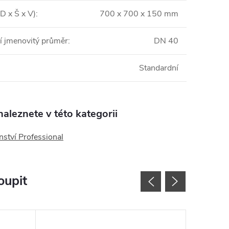
D x Š x V)
:
700 x 700 x 150 mm
í jmenovitý průměr
:
DN 40
Standardní
aleznete v této kategorii
nství Professional
oupit