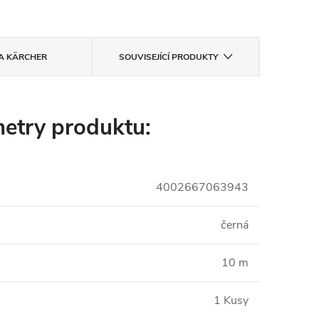
A
KÄRCHER
SOUVISEJÍCÍ PRODUKTY
etry produktu:
4002667063943
černá
10 m
1 Kusy