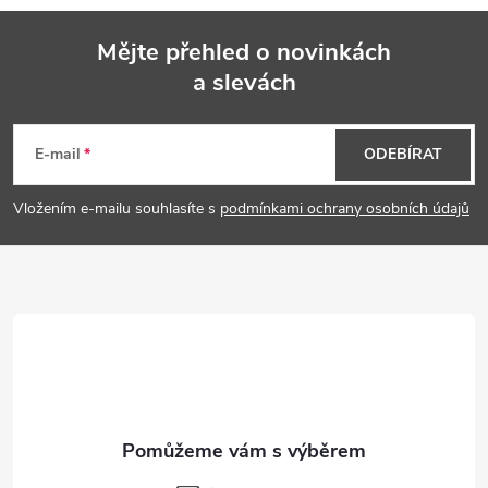
Mějte přehled o novinkách
a slevách
Z
á
E-mail
ODEBÍRAT
p
Vložením e-mailu souhlasíte s
podmínkami ochrany osobních údajů
a
t
í