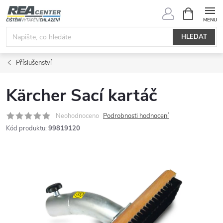
Přejít
NÁKUPNÍ
KOŠÍK
na
obsah
HLEDAT
Příslušenství
Kärcher Sací kartáč
Neohodnoceno
Podrobnosti hodnocení
Kód produktu:
99819120