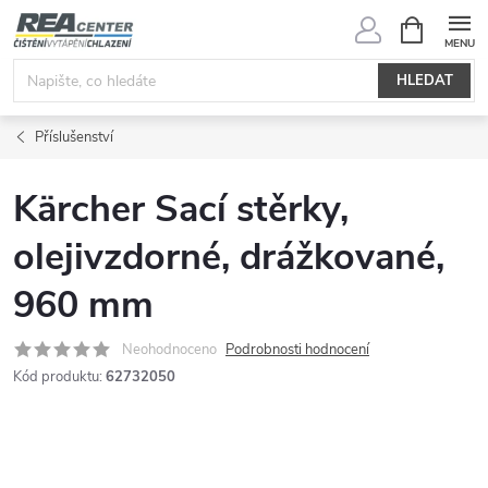
Přejít
NÁKUPNÍ
KOŠÍK
na
obsah
HLEDAT
Příslušenství
Kärcher Sací stěrky,
olejivzdorné, drážkované,
960 mm
Neohodnoceno
Podrobnosti hodnocení
Kód produktu:
62732050