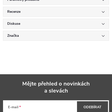
Recenze
Diskuse
Značka
Mějte přehled o novinkách
a slevách
Z
á
E-mail
ODEBÍRAT