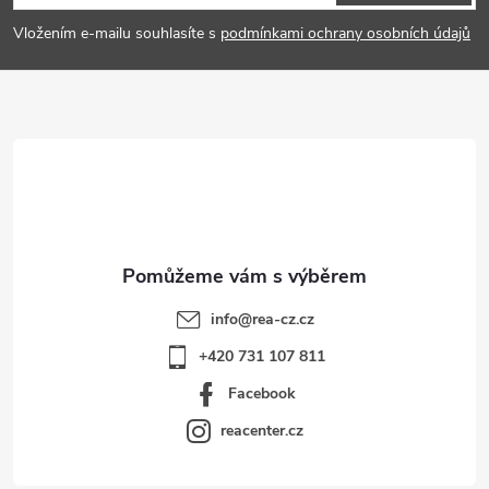
p
Vložením e-mailu souhlasíte s
podmínkami ochrany osobních údajů
a
t
í
info
@
rea-cz.cz
+420 731 107 811
Facebook
reacenter.cz