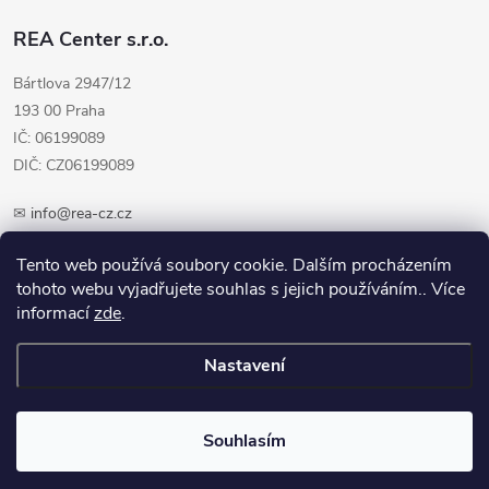
REA Center s.r.o.
Bártlova 2947/12
193 00 Praha
IČ: 06199089
DIČ: CZ06199089
✉
info@rea-cz.cz
✆ +420 603 289 410
Tento web používá soubory cookie. Dalším procházením
tohoto webu vyjadřujete souhlas s jejich používáním.. Více
informací
zde
.
Nastavení
Copyright 2026
REA-CZ.cz
. Všechna práva vyhrazena.
Upravit nastavení
cookies
Souhlasím
Vytvořil Shoptet