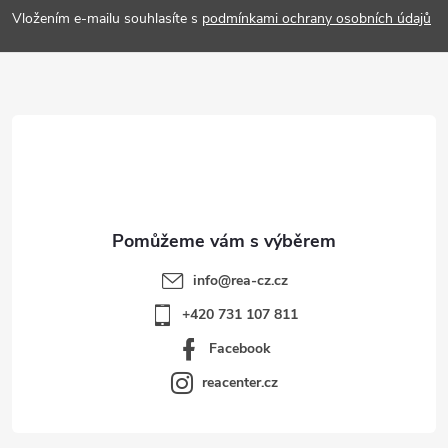
p
Vložením e-mailu souhlasíte s
podmínkami ochrany osobních údajů
a
t
í
info
@
rea-cz.cz
+420 731 107 811
Facebook
reacenter.cz