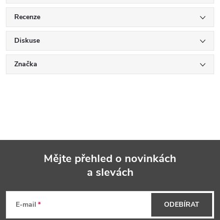
Recenze
Diskuse
Značka
Mějte přehled o novinkách
a slevách
Z
á
E-mail
ODEBÍRAT