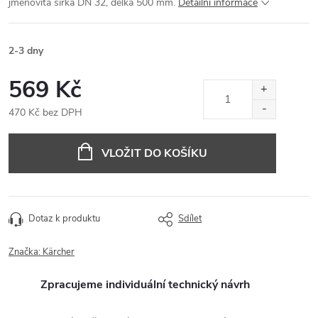
jmenovitá šířka DN 32, délka 500 mm.
Detailní informace
2-3 dny
569 Kč
470 Kč bez DPH
Měrná
cena:
VLOŽIT DO KOŠÍKU
Dotaz k produktu
Sdílet
Značka:
Kärcher
Zpracujeme individuální technický návrh