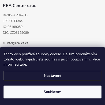
REA Center s.r.o.
Bártlova 2947/12
193 00 Praha
IČ: 06199089
DIČ: CZ06199089
✉
info@rea-cz.cz
✆ +420 603 289 410
Tento web používá soubory cookie. Dalším procházením
tohoto webu vyjadřujete souhlas s jejich používáním.. Více
informací
zde
.
Nastavení
Copyright 2026
REA-CZ.cz
. Všechna práva vyhrazena.
Upravit nastavení
cookies
Souhlasím
Vytvořil Shoptet