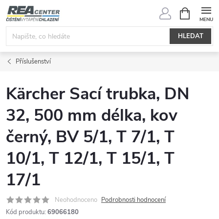
Přejít
NÁKUPNÍ
KOŠÍK
na
obsah
HLEDAT
Příslušenství
Kärcher Sací trubka, DN
32, 500 mm délka, kov
černý, BV 5/1, T 7/1, T
10/1, T 12/1, T 15/1, T
17/1
Neohodnoceno
Podrobnosti hodnocení
Kód produktu:
69066180