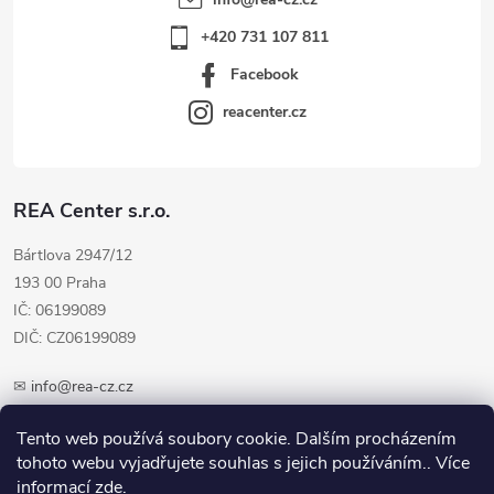
+420 731 107 811
Facebook
reacenter.cz
REA Center s.r.o.
Bártlova 2947/12
193 00 Praha
IČ: 06199089
DIČ: CZ06199089
✉
info@rea-cz.cz
✆ +420 603 289 410
Tento web používá soubory cookie. Dalším procházením
tohoto webu vyjadřujete souhlas s jejich používáním.. Více
informací
zde
.