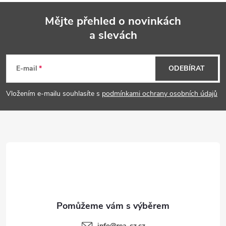
Mějte přehled o novinkách
a slevách
Z
á
E-mail
ODEBÍRAT
p
Vložením e-mailu souhlasíte s
podmínkami ochrany osobních údajů
a
t
í
info
@
rea-cz.cz