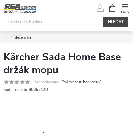
Přejít
NÁKUPNÍ
KOŠÍK
na
obsah
HLEDAT
Příslušenství
Kärcher Sada Home Base
držák mopu
Neohodnoceno
Podrobnosti hodnocení
Kód produktu:
40355140