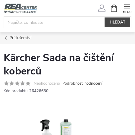
Přejít
NÁKUPNÍ
KOŠÍK
na
obsah
HLEDAT
Příslušenství
Kärcher Sada na čištění
koberců
Neohodnoceno
Podrobnosti hodnocení
Kód produktu:
26426630