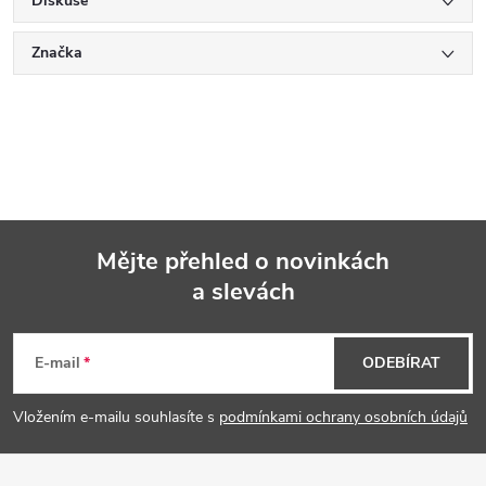
Diskuse
Značka
Mějte přehled o novinkách
a slevách
Z
á
E-mail
ODEBÍRAT
p
Vložením e-mailu souhlasíte s
podmínkami ochrany osobních údajů
a