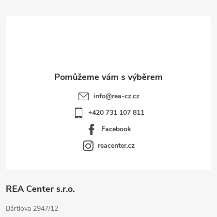
t
í
info
@
rea-cz.cz
+420 731 107 811
Facebook
reacenter.cz
REA Center s.r.o.
Bártlova 2947/12