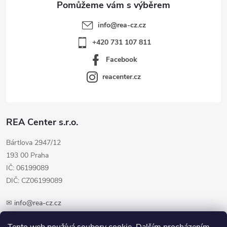
info
@
rea-cz.cz
+420 731 107 811
Facebook
reacenter.cz
REA Center s.r.o.
Bártlova 2947/12
193 00 Praha
IČ: 06199089
DIČ: CZ06199089
✉
info@rea-cz.cz
✆ +420 603 289 410