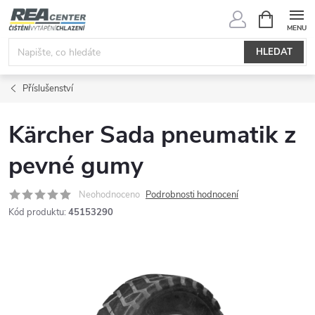
Přejít
NÁKUPNÍ
KOŠÍK
na
obsah
HLEDAT
Příslušenství
Kärcher Sada pneumatik z
pevné gumy
Neohodnoceno
Podrobnosti hodnocení
Kód produktu:
45153290