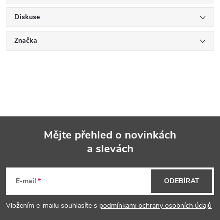
Diskuse
Značka
Mějte přehled o novinkách
a slevách
Z
á
E-mail
ODEBÍRAT
p
Vložením e-mailu souhlasíte s
podmínkami ochrany osobních údajů