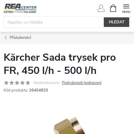
Přejít
NÁKUPNÍ
KOŠÍK
na
obsah
HLEDAT
Příslušenství
Kärcher Sada trysek pro
FR, 450 l/h - 500 l/h
Neohodnoceno
Podrobnosti hodnocení
Kód produktu:
26404820