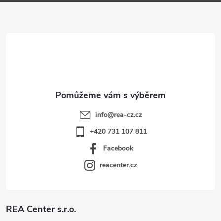
a
t
í
info
@
rea-cz.cz
+420 731 107 811
Facebook
reacenter.cz
REA Center s.r.o.