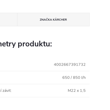
ZNAČKA
KÄRCHER
etry produktu:
4002667391732
650 / 850 l/h
í závit
:
M22 x 1,5