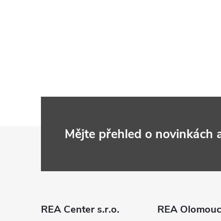
Z
Mějte přehled o novinkách
á
p
a
REA Center s.r.o.
REA Olomou