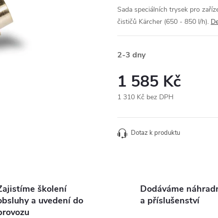
Sada speciálních trysek pro zaří
čističů Kärcher (650 - 850 l/h).
De
2-3 dny
1 585 Kč
1 310 Kč bez DPH
Měrná
cena:
Dotaz k produktu
Zajistíme školení
Dodáváme náhradní
obsluhy a uvedení do
a příslušenství
provozu