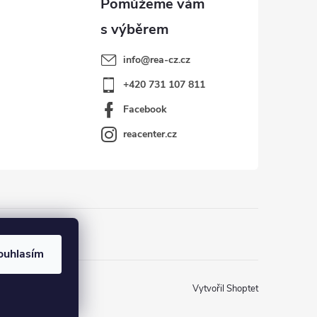
info
@
rea-cz.cz
+420 731 107 811
Facebook
reacenter.cz
ouhlasím
Vytvořil Shoptet