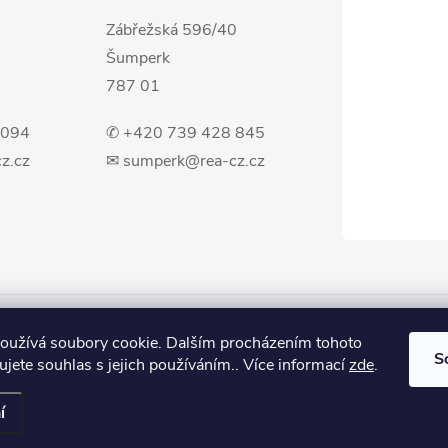
Zábřežská 596/40
Šumperk
787 01
 094
✆ +420 739 428 845
z.cz
✉ sumperk@rea-cz.cz
oužívá soubory cookie. Dalším procházením tohoto
S
jete souhlas s jejich používáním.. Více informací
zde
.
 nastavení cookies
í