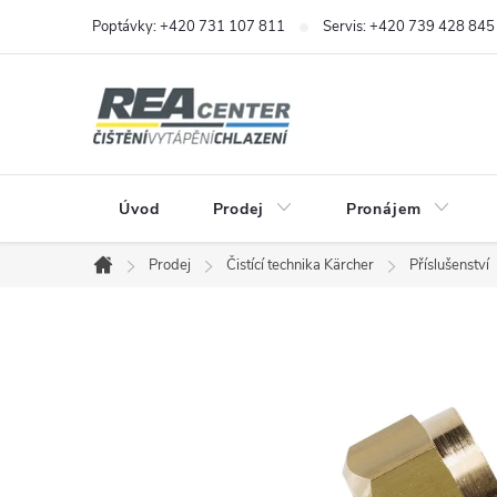
Přejít
Poptávky: +420 731 107 811
Servis: +420 739 428 845
na
obsah
Úvod
Prodej
Pronájem
Prodej
Čistící technika Kärcher
Příslušenství
Domů