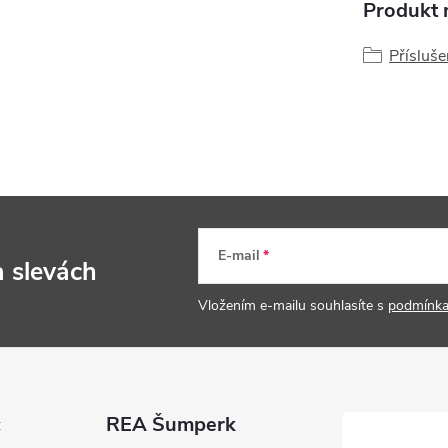
Produkt n
Přísluše
E-mail
a slevách
Vložením e-mailu souhlasíte s
podmínka
c
REA Šumperk