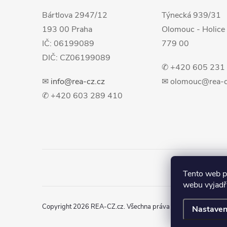
t
Bártlova 2947/12
Týnecká 939/31
193 00 Praha
Olomouc - Holice
í
IČ: 06199089
779 00
DIČ: CZ06199089
✆ +420 605 231
✉
info@rea-cz.cz
✉ olomouc@rea-c
✆ +420 603 289 410
Tento web p
webu vyjadřu
Copyright 2026
REA-CZ.cz
. Všechna práva vyhrazena.
Upravit
Nastaven