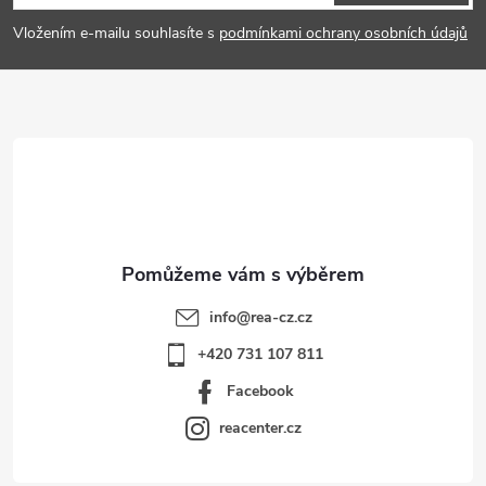
p
Vložením e-mailu souhlasíte s
podmínkami ochrany osobních údajů
a
t
í
info
@
rea-cz.cz
+420 731 107 811
Facebook
reacenter.cz