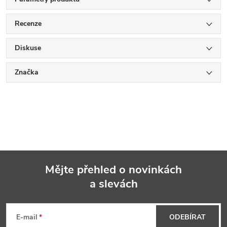
Recenze
Diskuse
Značka
Mějte přehled o novinkách
a slevách
Z
á
E-mail
ODEBÍRAT