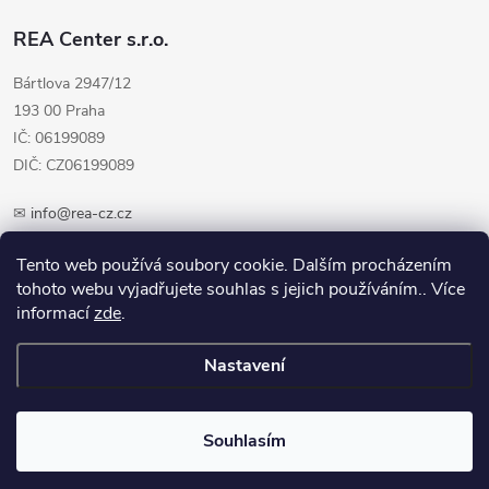
REA Center s.r.o.
Bártlova 2947/12
193 00 Praha
IČ: 06199089
DIČ: CZ06199089
✉
info@rea-cz.cz
✆ +420 603 289 410
Tento web používá soubory cookie. Dalším procházením
tohoto webu vyjadřujete souhlas s jejich používáním.. Více
informací
zde
.
Nastavení
Copyright 2026
REA-CZ.cz
. Všechna práva vyhrazena.
Upravit nastavení
cookies
Souhlasím
Vytvořil Shoptet