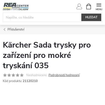
Přejít
NÁKUPNÍ
KOŠÍK
na
obsah
HLEDAT
Příslušenství
Kärcher Sada trysky pro
zařízení pro mokré
tryskání 035
Neohodnoceno
Podrobnosti hodnocení
Kód produktu:
21120210